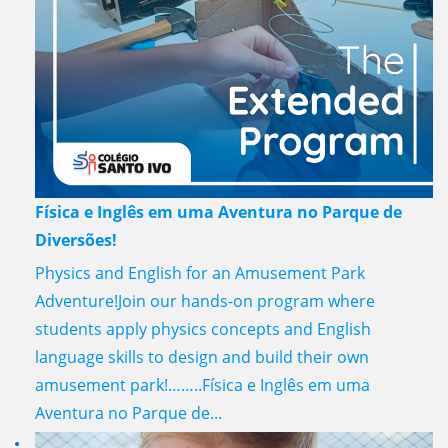
Física e Inglês em uma Aventura no Parque de
Diversões!
Physics and English for an Amusement Park
Adventure!Join our hands-on program where
students apply physics concepts and English
language skills to design and build their own
amusement park!……..Física e Inglês em uma
Aventura no Parque de...