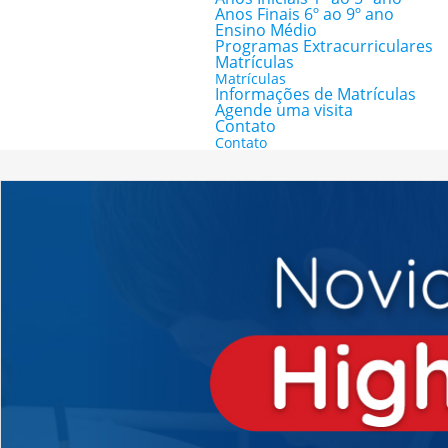
Anos Finais 6º ao 9º ano
Ensino Médio
Programas Extracurriculares
Matrículas
Matrículas
Informações de Matrículas
Agende uma visita
Contato
Contato