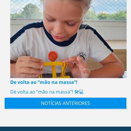
De volta ao “mão na massa”!
De volta ao “mão na massa”! 🛠️💻
NOTÍCIAS ANTERIORES