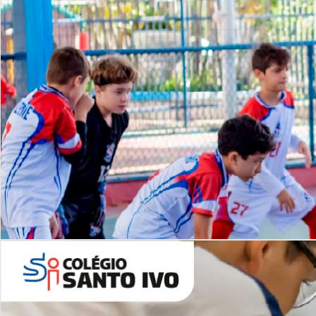
Lista de vídeos
NOSSO
CANAL
Desafios | Saiba mais