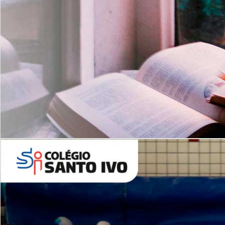
Com imersão Bilingue - Anos
Finais
6º AO 9º ANO FUNDAMENTAL
I
nglês: Turmas Reduzidas
(Proficiência)
Leituras Literárias
ALUNOS NOVOS
Entre em Contato
Agende uma Visita