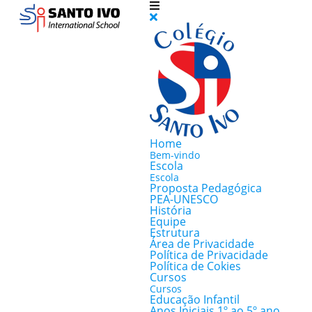
Home
Bem-vindo
Escola
Escola
Proposta Pedagógica
PEA-UNESCO
História
Equipe
Estrutura
Área de Privacidade
Política de Privacidade
Política de Cokies
Cursos
Cursos
Educação Infantil
Anos Iniciais 1º ao 5º ano