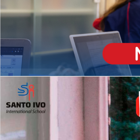
ENSINO
MÉDIO
Opção de H
igh School
Dupla Diplomação
Matrículas Abertas 2026
2º AO 5º ANO FUNDAMENTAL
I
nglês todos os dias
Programas Extracurricular
es