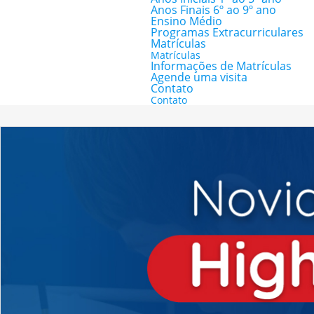
Anos Finais 6º ao 9º ano
Ensino Médio
Programas Extracurriculares
Matrículas
Matrículas
Informações de Matrículas
Agende uma visita
Contato
Contato