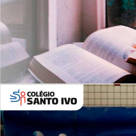
Com imersão Bilingue - Anos
Finais
6º AO 9º ANO FUNDAMENTAL
I
nglês: Turmas Reduzidas
(Proficiência)
Leituras Literárias
ALUNOS NOVOS
Entre em Contato
Agende uma Visita