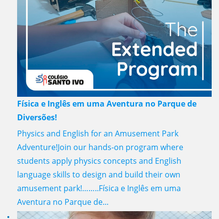
Física e Inglês em uma Aventura no Parque de
Diversões!
Physics and English for an Amusement Park
Adventure!Join our hands-on program where
students apply physics concepts and English
language skills to design and build their own
amusement park!……..Física e Inglês em uma
Aventura no Parque de...