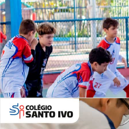
Lista de vídeos
NOSSO
CANAL
Desafios | Saiba mais