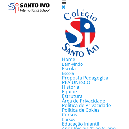
Home
Bem-vindo
Escola
Escola
Proposta Pedagógica
PEA-UNESCO
História
Equipe
Estrutura
Área de Privacidade
Política de Privacidade
Política de Cokies
Cursos
Cursos
Educação Infantil
Anos Iniciais 1º ao 5º ano