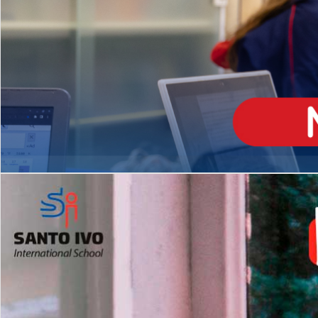
ENSINO
MÉDIO
Opção de H
igh School
Dupla Diplomação
Matrículas Abertas 2026
2º AO 5º ANO FUNDAMENTAL
I
nglês todos os dias
Programas Extracurricular
es