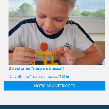
De volta ao “mão na massa”!
De volta ao “mão na massa”! 🛠️💻
NOTÍCIAS ANTERIORES