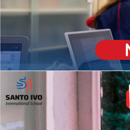
ENSINO
MÉDIO
Opção de H
igh School
Dupla Diplomação
Matrículas Abertas 2026
2º AO 5º ANO FUNDAMENTAL
I
nglês todos os dias
Programas Extracurricular
es