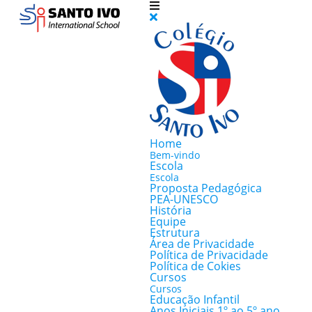
Home
Bem-vindo
Escola
Escola
Proposta Pedagógica
PEA-UNESCO
História
Equipe
Estrutura
Área de Privacidade
Política de Privacidade
Política de Cokies
Cursos
Cursos
Educação Infantil
Anos Iniciais 1º ao 5º ano