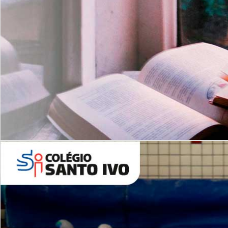
Com imersão Bilingue - Anos
Finais
6º AO 9º ANO FUNDAMENTAL
I
nglês: Turmas Reduzidas
(Proficiência)
Leituras Literárias
ALUNOS NOVOS
Entre em Contato
Agende uma Visita