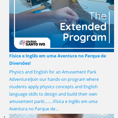
Física e Inglês em uma Aventura no Parque de
Diversões!
Physics and English for an Amusement Park
Adventure!Join our hands-on program where
students apply physics concepts and English
language skills to design and build their own
amusement park!……..Física e Inglês em uma
Aventura no Parque de...