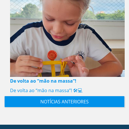
De volta ao “mão na massa”!
De volta ao “mão na massa”! 🛠️💻
NOTÍCIAS ANTERIORES