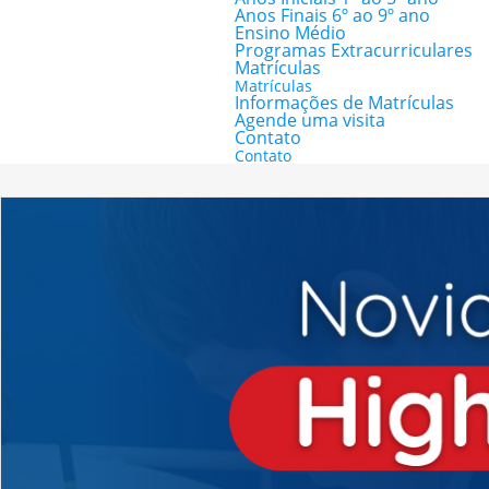
Anos Finais 6º ao 9º ano
Ensino Médio
Programas Extracurriculares
Matrículas
Matrículas
Informações de Matrículas
Agende uma visita
Contato
Contato