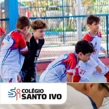
Lista de vídeos
NOSSO
CANAL
Desafios | Saiba mais