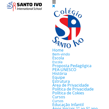
Home
Bem-vindo
Escola
Escola
Proposta Pedagógica
PEA-UNESCO
História
Equipe
Estrutura
Área de Privacidade
Política de Privacidade
Política de Cokies
Cursos
Cursos
Educação Infantil
Anos Iniciais 1º ao 5º ano