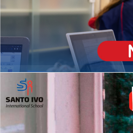
ENSINO
MÉDIO
Opção de H
igh School
Dupla Diplomação
Matrículas Abertas 2026
2º AO 5º ANO FUNDAMENTAL
I
nglês todos os dias
Programas Extracurricular
es