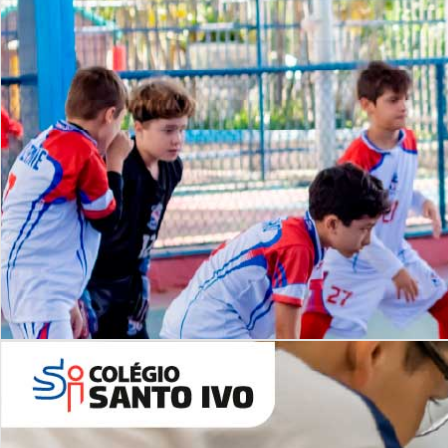
Lista de vídeos
NOSSO
CANAL
Desafios | Saiba mais