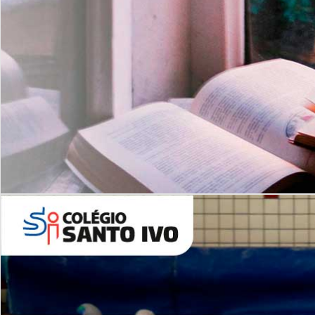
Com imersão Bilingue - Anos
Finais
6º AO 9º ANO FUNDAMENTAL
I
nglês: Turmas Reduzidas
(Proficiência)
Leituras Literárias
ALUNOS NOVOS
Entre em Contato
Agende uma Visita