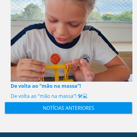
De volta ao “mão na massa”!
De volta ao “mão na massa”! 🛠️💻
NOTÍCIAS ANTERIORES