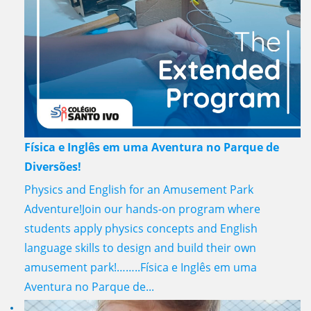
Física e Inglês em uma Aventura no Parque de
Diversões!
Physics and English for an Amusement Park
Adventure!Join our hands-on program where
students apply physics concepts and English
language skills to design and build their own
amusement park!……..Física e Inglês em uma
Aventura no Parque de...