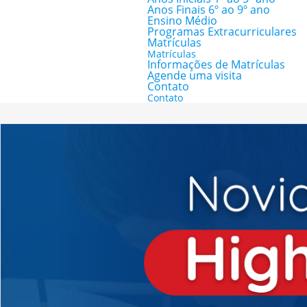
Anos Finais 6º ao 9º ano
Ensino Médio
Programas Extracurriculares
Matrículas
Matrículas
Informações de Matrículas
Agende uma visita
Contato
Contato