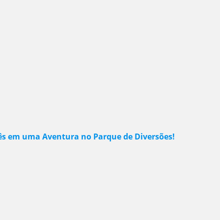
glês em uma Aventura no Parque de Diversões!