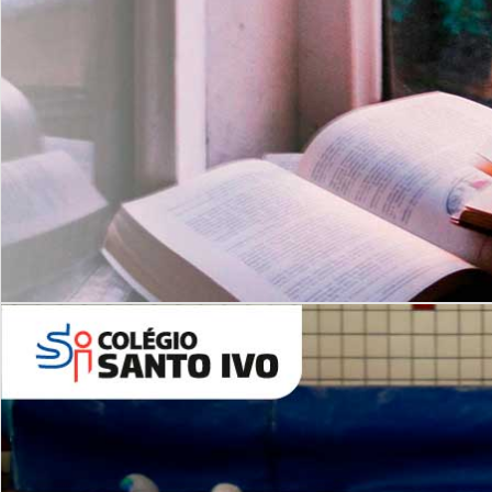
Com imersão Bilingue - Anos
Finais
6º AO 9º ANO FUNDAMENTAL
I
nglês: Turmas Reduzidas
(Proficiência)
Leituras Literárias
ALUNOS NOVOS
Entre em Contato
Agende uma Visita