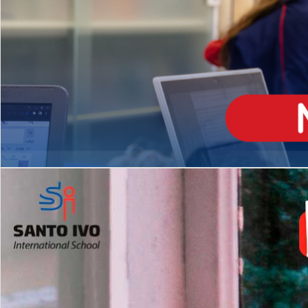
ENSINO
MÉDIO
Opção de H
igh School
Dupla Diplomação
Matrículas Abertas 2026
2º AO 5º ANO FUNDAMENTAL
I
nglês todos os dias
Programas Extracurricular
es