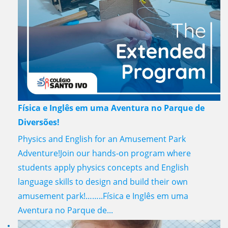
Física e Inglês em uma Aventura no Parque de
Diversões!
Physics and English for an Amusement Park
Adventure!Join our hands-on program where
students apply physics concepts and English
language skills to design and build their own
amusement park!……..Física e Inglês em uma
Aventura no Parque de...