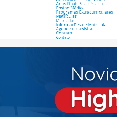
Anos Finais 6º ao 9º ano
Ensino Médio
Programas Extracurriculares
Matrículas
Matrículas
Informações de Matrículas
Agende uma visita
Contato
Contato