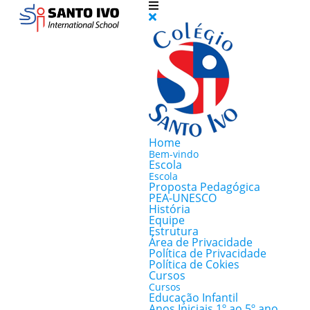
Home
Bem-vindo
Escola
Escola
Proposta Pedagógica
PEA-UNESCO
História
Equipe
Estrutura
Área de Privacidade
Política de Privacidade
Política de Cokies
Cursos
Cursos
Educação Infantil
Anos Iniciais 1º ao 5º ano