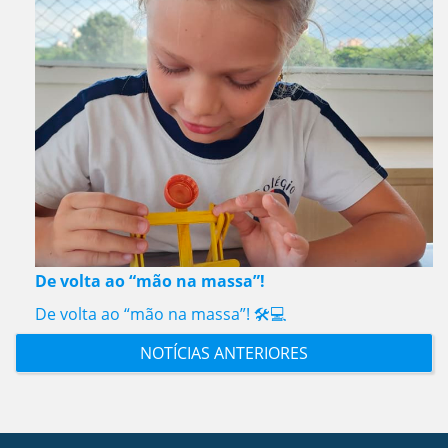
De volta ao “mão na massa”!
De volta ao “mão na massa”! 🛠️💻
NOTÍCIAS ANTERIORES