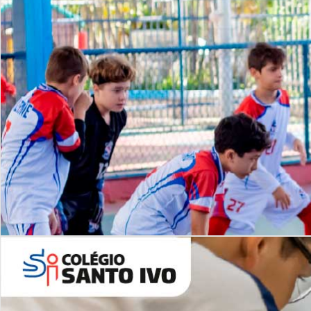
Lista de vídeos
NOSSO
CANAL
Desafios | Saiba mais