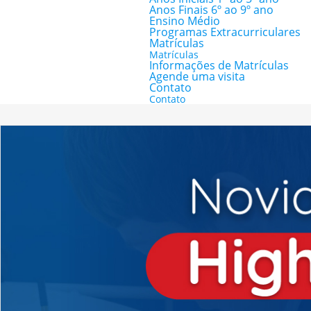
Anos Finais 6º ao 9º ano
Ensino Médio
Programas Extracurriculares
Matrículas
Matrículas
Informações de Matrículas
Agende uma visita
Contato
Contato