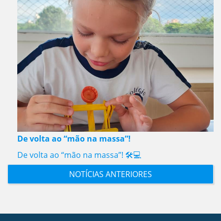
De volta ao “mão na massa”!
De volta ao “mão na massa”! 🛠️💻
NOTÍCIAS ANTERIORES