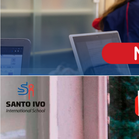
ENSINO
MÉDIO
Opção de H
igh School
Dupla Diplomação
Matrículas Abertas 2026
2º AO 5º ANO FUNDAMENTAL
I
nglês todos os dias
Programas Extracurricular
es