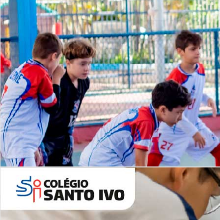
Lista de vídeos
NOSSO
CANAL
Desafios | Saiba mais