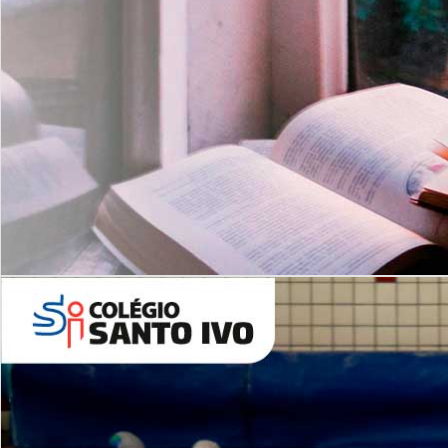
Com imersão Bilingue - Anos
Finais
6º AO 9º ANO FUNDAMENTAL
I
nglês: Turmas Reduzidas
(Proficiência)
Leituras Literárias
ALUNOS NOVOS
Entre em Contato
Agende uma Visita