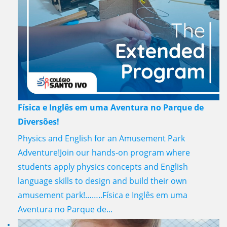
Física e Inglês em uma Aventura no Parque de
Diversões!
Physics and English for an Amusement Park
Adventure!Join our hands-on program where
students apply physics concepts and English
language skills to design and build their own
amusement park!……..Física e Inglês em uma
Aventura no Parque de...