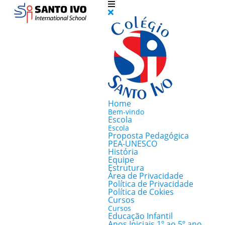
Home
Bem-vindo
Escola
Escola
Proposta Pedagógica
PEA-UNESCO
História
Equipe
Estrutura
Área de Privacidade
Política de Privacidade
Política de Cokies
Cursos
Cursos
Educação Infantil
Anos Iniciais 1º ao 5º ano