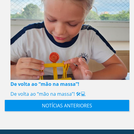
De volta ao “mão na massa”!
De volta ao “mão na massa”! 🛠️💻
NOTÍCIAS ANTERIORES