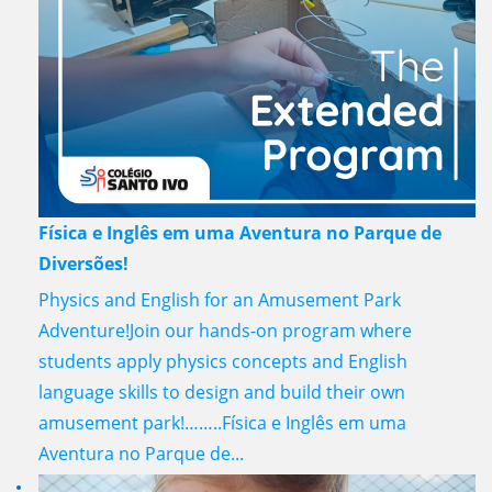
Física e Inglês em uma Aventura no Parque de
Diversões!
Physics and English for an Amusement Park
Adventure!Join our hands-on program where
students apply physics concepts and English
language skills to design and build their own
amusement park!……..Física e Inglês em uma
Aventura no Parque de...