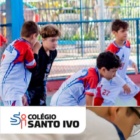
Lista de vídeos
NOSSO
CANAL
Desafios | Saiba mais