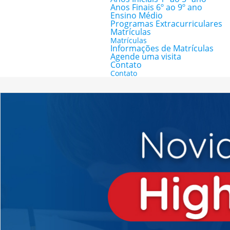
Anos Finais 6º ao 9º ano
Ensino Médio
Programas Extracurriculares
Matrículas
Matrículas
Informações de Matrículas
Agende uma visita
Contato
Contato