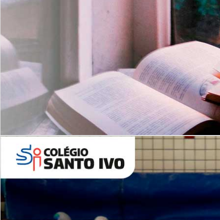
Com imersão Bilingue - Anos
Finais
6º AO 9º ANO FUNDAMENTAL
I
nglês: Turmas Reduzidas
(Proficiência)
Leituras Literárias
ALUNOS NOVOS
Entre em Contato
Agende uma Visita