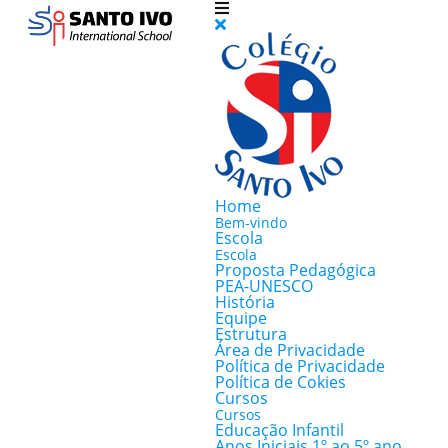
Home
Bem-vindo
Escola
Escola
Proposta Pedagógica
PEA-UNESCO
História
Equipe
Estrutura
Área de Privacidade
Política de Privacidade
Política de Cokies
Cursos
Cursos
Educação Infantil
Anos Iniciais 1º ao 5º ano