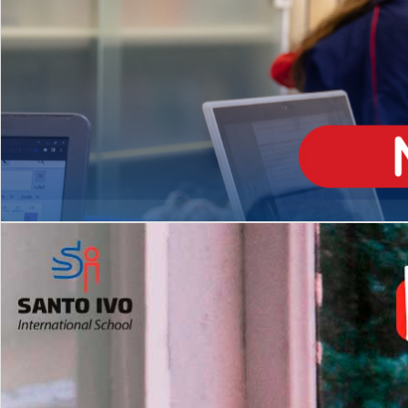
ENSINO
MÉDIO
Opção de H
igh School
Dupla Diplomação
Matrículas Abertas 2026
2º AO 5º ANO FUNDAMENTAL
I
nglês todos os dias
Programas Extracurricular
es