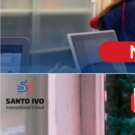
ENSINO
MÉDIO
Opção de H
igh School
Dupla Diplomação
Matrículas Abertas 2026
2º AO 5º ANO FUNDAMENTAL
I
nglês todos os dias
Programas Extracurricular
es