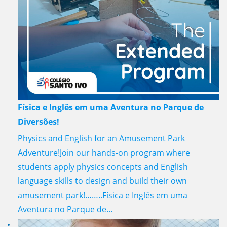
Física e Inglês em uma Aventura no Parque de
Diversões!
Physics and English for an Amusement Park
Adventure!Join our hands-on program where
students apply physics concepts and English
language skills to design and build their own
amusement park!……..Física e Inglês em uma
Aventura no Parque de...