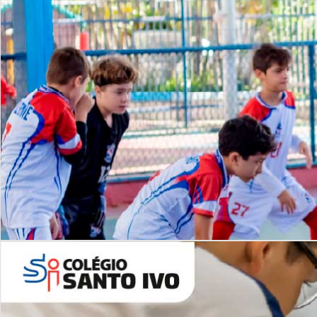
Lista de vídeos
NOSSO
CANAL
Desafios | Saiba mais