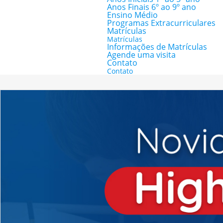
Anos Finais 6º ao 9º ano
Ensino Médio
Programas Extracurriculares
Matrículas
Matrículas
Informações de Matrículas
Agende uma visita
Contato
Contato