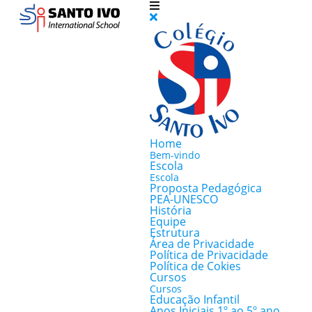
Home
Bem-vindo
Escola
Escola
Proposta Pedagógica
PEA-UNESCO
História
Equipe
Estrutura
Área de Privacidade
Política de Privacidade
Política de Cokies
Cursos
Cursos
Educação Infantil
Anos Iniciais 1º ao 5º ano