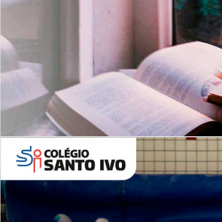
Com imersão Bilingue - Anos
Finais
6º AO 9º ANO FUNDAMENTAL
I
nglês: Turmas Reduzidas
(Proficiência)
Leituras Literárias
ALUNOS NOVOS
Entre em Contato
Agende uma Visita