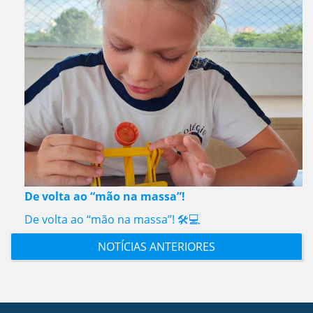
De volta ao “mão na massa”!
De volta ao “mão na massa”! 🛠️💻
NOTÍCIAS ANTERIORES