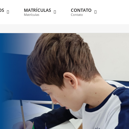
OS
MATRÍCULAS
CONTATO
Matrículas
Contato