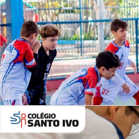
Lista de vídeos
NOSSO
CANAL
Desafios | Saiba mais