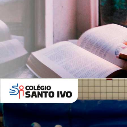
Com imersão Bilingue - Anos
Finais
6º AO 9º ANO FUNDAMENTAL
I
nglês: Turmas Reduzidas
(Proficiência)
Leituras Literárias
ALUNOS NOVOS
Entre em Contato
Agende uma Visita