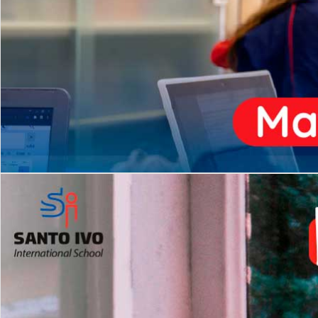
ENSINO
MÉDIO
Opção de H
igh School
Dupla Diplomação
Matrículas Abertas 2026
2º AO 5º ANO FUNDAMENTAL
I
nglês todos os dias
Programas Extracurricular
es