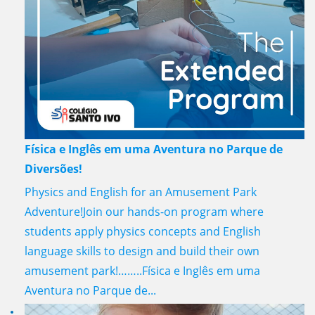
Física e Inglês em uma Aventura no Parque de
Diversões!
Physics and English for an Amusement Park
Adventure!Join our hands-on program where
students apply physics concepts and English
language skills to design and build their own
amusement park!……..Física e Inglês em uma
Aventura no Parque de...