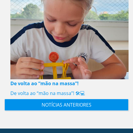
De volta ao “mão na massa”!
De volta ao “mão na massa”! 🛠️💻
NOTÍCIAS ANTERIORES