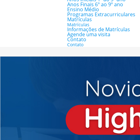
Anos Finais 6º ao 9º ano
Ensino Médio
Programas Extracurriculares
Matrículas
Matrículas
Informações de Matrículas
Agende uma visita
Contato
Contato