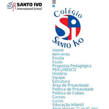
Home
Bem-vindo
Escola
Escola
Proposta Pedagógica
PEA-UNESCO
História
Equipe
Estrutura
Área de Privacidade
Política de Privacidade
Política de Cokies
Cursos
Cursos
Educação Infantil
Anos Iniciais 1º ao 5º ano