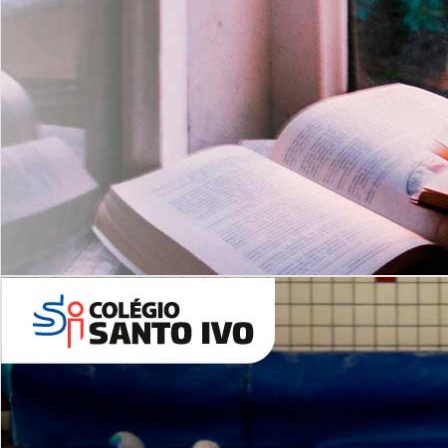
Com imersão Bilingue - Anos
Finais
6º AO 9º ANO FUNDAMENTAL
I
nglês: Turmas Reduzidas
(Proficiência)
Leituras Literárias
ALUNOS NOVOS
Entre em Contato
Agende uma Visita