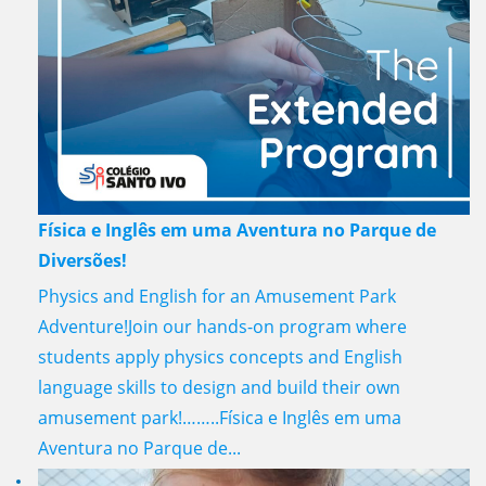
Física e Inglês em uma Aventura no Parque de
Diversões!
Physics and English for an Amusement Park
Adventure!Join our hands-on program where
students apply physics concepts and English
language skills to design and build their own
amusement park!……..Física e Inglês em uma
Aventura no Parque de...