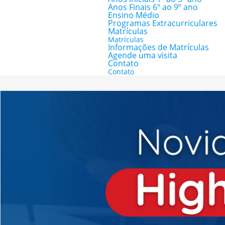
Anos Finais 6º ao 9º ano
Ensino Médio
Programas Extracurriculares
Matrículas
Matrículas
Informações de Matrículas
Agende uma visita
Contato
Contato