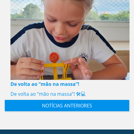
De volta ao “mão na massa”!
De volta ao “mão na massa”! 🛠️💻
NOTÍCIAS ANTERIORES