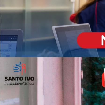
ENSINO
MÉDIO
Opção de H
igh School
Dupla Diplomação
Matrículas Abertas 2026
2º AO 5º ANO FUNDAMENTAL
I
nglês todos os dias
Programas Extracurricular
es