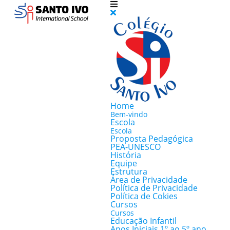
Home
Bem-vindo
Escola
Escola
Proposta Pedagógica
PEA-UNESCO
História
Equipe
Estrutura
Área de Privacidade
Política de Privacidade
Política de Cokies
Cursos
Cursos
Educação Infantil
Anos Iniciais 1º ao 5º ano