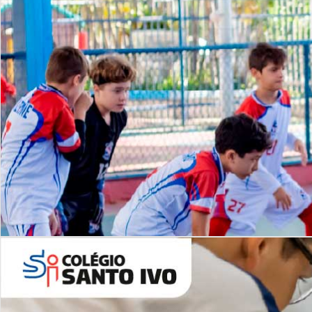
Lista de vídeos
NOSSO
CANAL
Desafios | Saiba mais