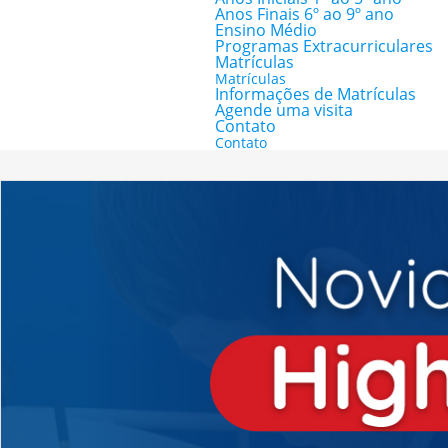
Anos Finais 6º ao 9º ano
Ensino Médio
Programas Extracurriculares
Matrículas
Matrículas
Informações de Matrículas
Agende uma visita
Contato
Contato