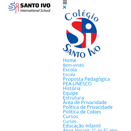
Home
Bem-vindo
Escola
Escola
Proposta Pedagógica
PEA-UNESCO
História
Equipe
Estrutura
Área de Privacidade
Política de Privacidade
Política de Cokies
Cursos
Cursos
Educação Infantil
Anos Iniciais 1º ao 5º ano