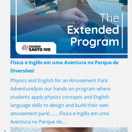
Física e Inglês em uma Aventura no Parque de
Diversões!
Physics and English for an Amusement Park
Adventure!Join our hands-on program where
students apply physics concepts and English
language skills to design and build their own
amusement park!……..Física e Inglês em uma
Aventura no Parque de...