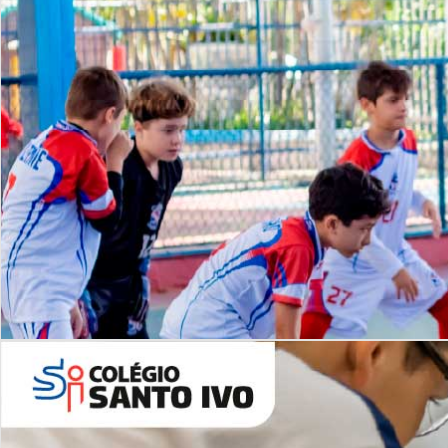
Lista de vídeos
NOSSO
CANAL
Desafios | Saiba mais