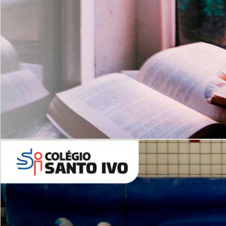
Com imersão Bilingue - Anos
Finais
6º AO 9º ANO FUNDAMENTAL
I
nglês: Turmas Reduzidas
(Proficiência)
Leituras Literárias
ALUNOS NOVOS
Entre em Contato
Agende uma Visita