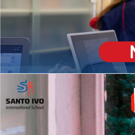
ENSINO
MÉDIO
Opção de H
igh School
Dupla Diplomação
Matrículas Abertas 2026
2º AO 5º ANO FUNDAMENTAL
I
nglês todos os dias
Programas Extracurricular
es