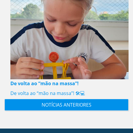
De volta ao “mão na massa”!
De volta ao “mão na massa”! 🛠️💻
NOTÍCIAS ANTERIORES