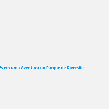
glês em uma Aventura no Parque de Diversões!