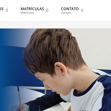
OS
MATRÍCULAS
CONTATO
Matrículas
Contato