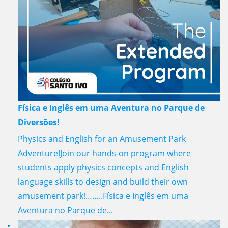
Física e Inglês em uma Aventura no Parque de
Diversões!
Physics and English for an Amusement Park
Adventure!Join our hands-on program where
students apply physics concepts and English
language skills to design and build their own
amusement park!……..Física e Inglês em uma
Aventura no Parque de...