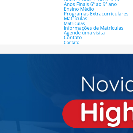
Anos Finais 6º ao 9º ano
Ensino Médio
Programas Extracurriculares
Matrículas
Matrículas
Informações de Matrículas
Agende uma visita
Contato
Contato