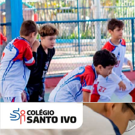
Lista de vídeos
NOSSO
CANAL
Desafios | Saiba mais