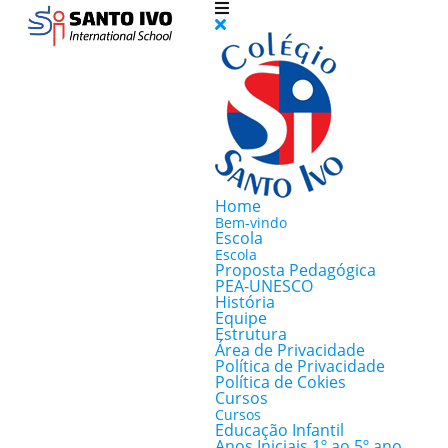
Home
Bem-vindo
Escola
Escola
Proposta Pedagógica
PEA-UNESCO
História
Equipe
Estrutura
Área de Privacidade
Política de Privacidade
Política de Cokies
Cursos
Cursos
Educação Infantil
Anos Iniciais 1º ao 5º ano