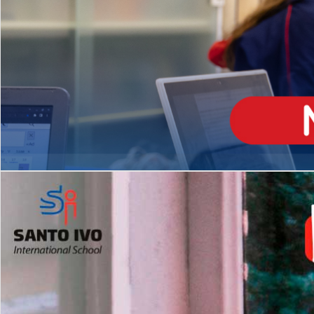
ENSINO
MÉDIO
Opção de H
igh School
Dupla Diplomação
Matrículas Abertas 2026
2º AO 5º ANO FUNDAMENTAL
I
nglês todos os dias
Programas Extracurricular
es