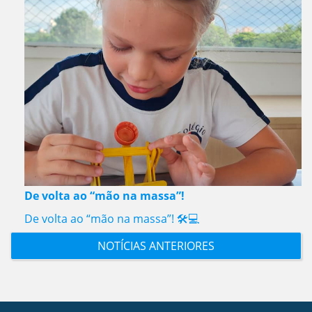
De volta ao “mão na massa”!
De volta ao “mão na massa”! 🛠️💻
NOTÍCIAS ANTERIORES