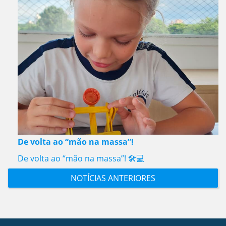
De volta ao “mão na massa”!
De volta ao “mão na massa”! 🛠️💻
NOTÍCIAS ANTERIORES