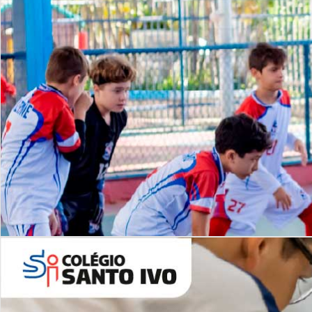
Lista de vídeos
NOSSO
CANAL
Desafios | Saiba mais