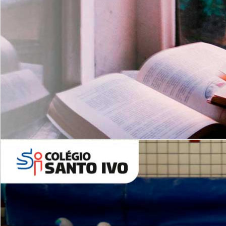
Com imersão Bilingue - Anos
Finais
6º AO 9º ANO FUNDAMENTAL
I
nglês: Turmas Reduzidas
(Proficiência)
Leituras Literárias
ALUNOS NOVOS
Entre em Contato
Agende uma Visita