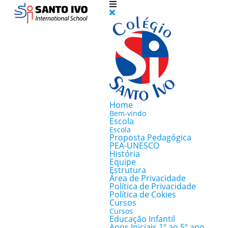
Home
Bem-vindo
Escola
Escola
Proposta Pedagógica
PEA-UNESCO
História
Equipe
Estrutura
Área de Privacidade
Política de Privacidade
Política de Cokies
Cursos
Cursos
Educação Infantil
Anos Iniciais 1º ao 5º ano