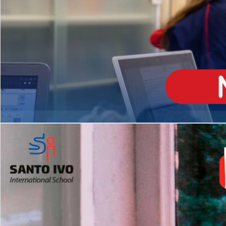
ENSINO
MÉDIO
Opção de H
igh School
Dupla Diplomação
Matrículas Abertas 2026
2º AO 5º ANO FUNDAMENTAL
I
nglês todos os dias
Programas Extracurricular
es