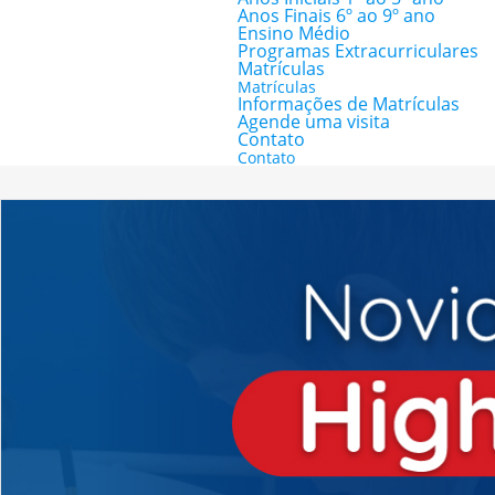
Anos Finais 6º ao 9º ano
Ensino Médio
Programas Extracurriculares
Matrículas
Matrículas
Informações de Matrículas
Agende uma visita
Contato
Contato