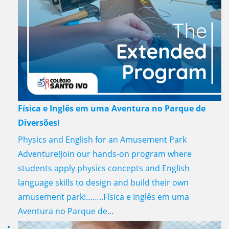
Física e Inglês em uma Aventura no Parque de
Diversões!
Physics and English for an Amusement Park
Adventure!Join our hands-on program where
students apply physics concepts and English
language skills to design and build their own
amusement park!……..Física e Inglês em uma
Aventura no Parque de...