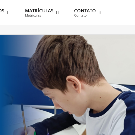
OS
MATRÍCULAS
CONTATO
Matrículas
Contato