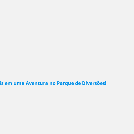
glês em uma Aventura no Parque de Diversões!