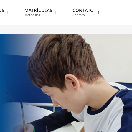
OS
MATRÍCULAS
CONTATO
Matrículas
Contato