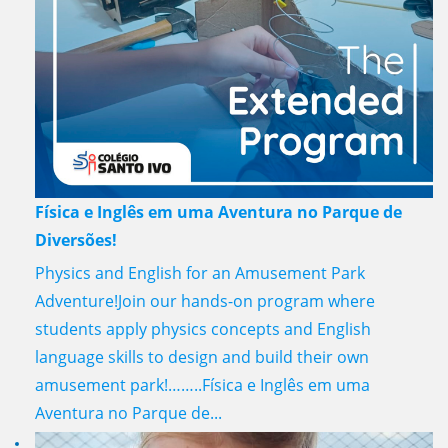
Física e Inglês em uma Aventura no Parque de
Diversões!
Physics and English for an Amusement Park
Adventure!Join our hands-on program where
students apply physics concepts and English
language skills to design and build their own
amusement park!……..Física e Inglês em uma
Aventura no Parque de...