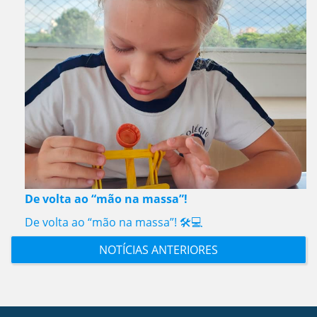
De volta ao “mão na massa”!
De volta ao “mão na massa”! 🛠️💻
NOTÍCIAS ANTERIORES