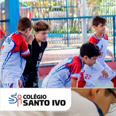
Lista de vídeos
NOSSO
CANAL
Desafios | Saiba mais