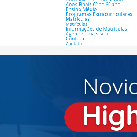
Anos Finais 6º ao 9º ano
Ensino Médio
Programas Extracurriculares
Matrículas
Matrículas
Informações de Matrículas
Agende uma visita
Contato
Contato