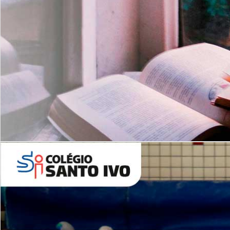
Com imersão Bilingue - Anos
Finais
6º AO 9º ANO FUNDAMENTAL
I
nglês: Turmas Reduzidas
(Proficiência)
Leituras Literárias
ALUNOS NOVOS
Entre em Contato
Agende uma Visita