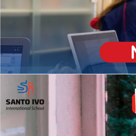
ENSINO
MÉDIO
Opção de H
igh School
Dupla Diplomação
Matrículas Abertas 2026
2º AO 5º ANO FUNDAMENTAL
I
nglês todos os dias
Programas Extracurricular
es