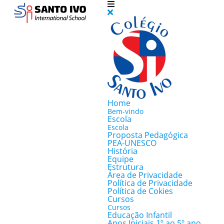
Home
Bem-vindo
Escola
Escola
Proposta Pedagógica
PEA-UNESCO
História
Equipe
Estrutura
Área de Privacidade
Política de Privacidade
Política de Cokies
Cursos
Cursos
Educação Infantil
Anos Iniciais 1º ao 5º ano