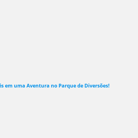
glês em uma Aventura no Parque de Diversões!