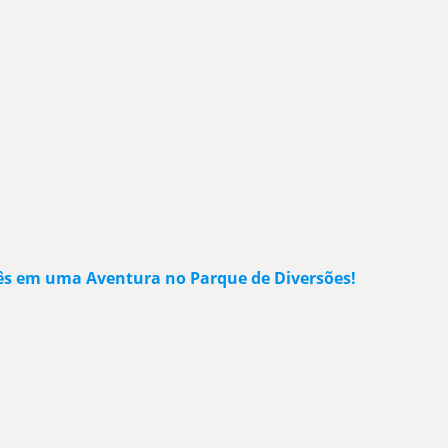
glês em uma Aventura no Parque de Diversões!