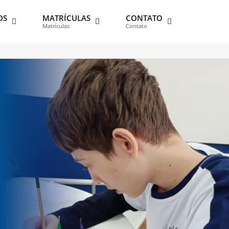
OS
MATRÍCULAS
CONTATO
Matrículas
Contato