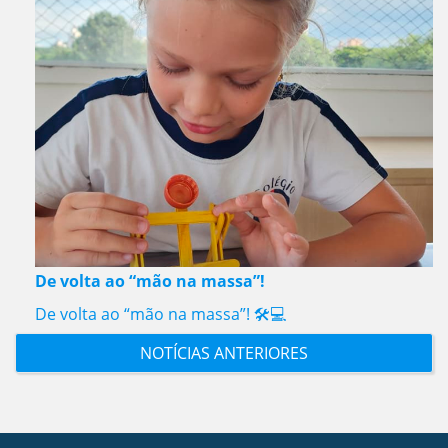
De volta ao “mão na massa”!
De volta ao “mão na massa”! 🛠️💻
NOTÍCIAS ANTERIORES