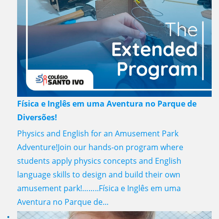
Física e Inglês em uma Aventura no Parque de
Diversões!
Physics and English for an Amusement Park
Adventure!Join our hands-on program where
students apply physics concepts and English
language skills to design and build their own
amusement park!……..Física e Inglês em uma
Aventura no Parque de...