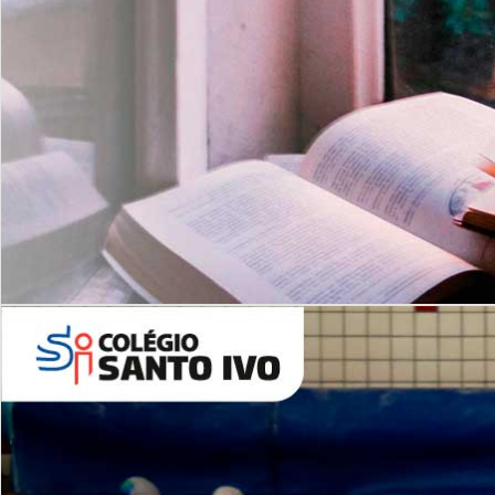
Com imersão Bilingue - Anos
Finais
6º AO 9º ANO FUNDAMENTAL
I
nglês: Turmas Reduzidas
(Proficiência)
Leituras Literárias
ALUNOS NOVOS
Entre em Contato
Agende uma Visita