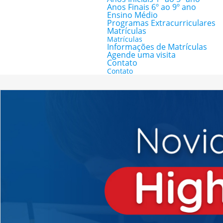
Anos Finais 6º ao 9º ano
Ensino Médio
Programas Extracurriculares
Matrículas
Matrículas
Informações de Matrículas
Agende uma visita
Contato
Contato