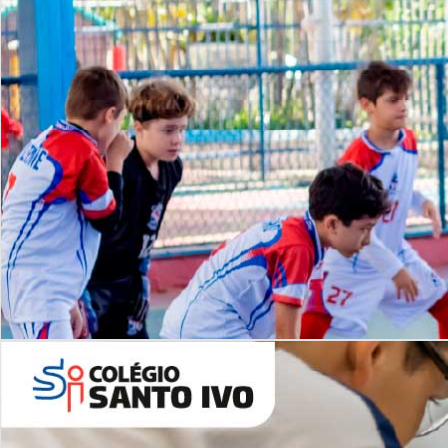
Lista de vídeos
NOSSO
CANAL
Desafios | Saiba mais