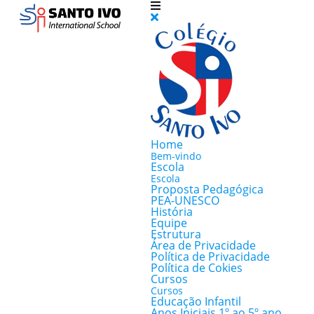
Home
Bem-vindo
Escola
Escola
Proposta Pedagógica
PEA-UNESCO
História
Equipe
Estrutura
Área de Privacidade
Política de Privacidade
Política de Cokies
Cursos
Cursos
Educação Infantil
Anos Iniciais 1º ao 5º ano