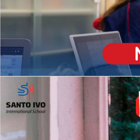
ENSINO
MÉDIO
Opção de H
igh School
Dupla Diplomação
Matrículas Abertas 2026
2º AO 5º ANO FUNDAMENTAL
I
nglês todos os dias
Programas Extracurricular
es