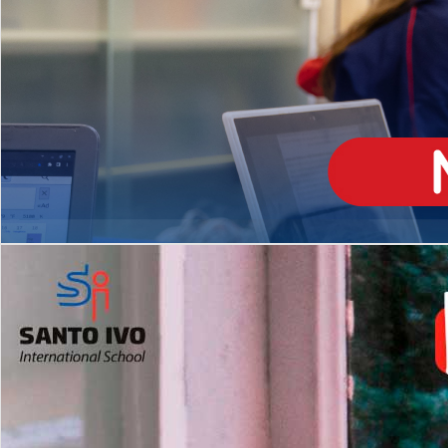
ENSINO
MÉDIO
Opção de H
igh School
Dupla Diplomação
Matrículas Abertas 2026
2º AO 5º ANO FUNDAMENTAL
I
nglês todos os dias
Programas Extracurricular
es