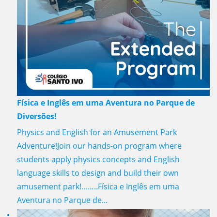
Física e Inglês em uma Aventura no Parque de
Diversões!
Physics and English for an Amusement Park
Adventure!Join our hands-on program where
students apply physics concepts and English
language skills to design and build their own
amusement park!……..Física e Inglês em uma
Aventura no Parque de...