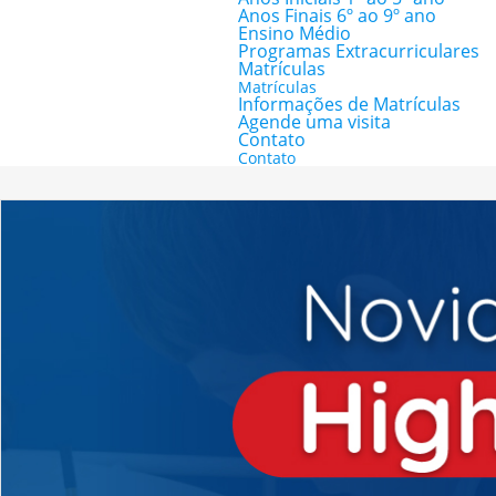
Anos Finais 6º ao 9º ano
Ensino Médio
Programas Extracurriculares
Matrículas
Matrículas
Informações de Matrículas
Agende uma visita
Contato
Contato