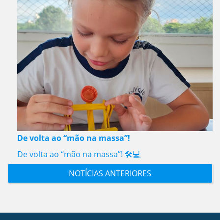
De volta ao “mão na massa”!
De volta ao “mão na massa”! 🛠️💻
NOTÍCIAS ANTERIORES