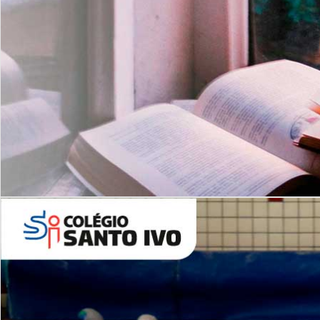
Com imersão Bilingue - Anos
Finais
6º AO 9º ANO FUNDAMENTAL
I
nglês: Turmas Reduzidas
(Proficiência)
Leituras Literárias
ALUNOS NOVOS
Entre em Contato
Agende uma Visita