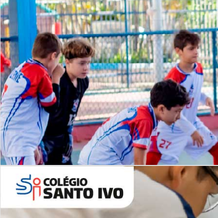
Lista de vídeos
NOSSO
CANAL
Desafios | Saiba mais