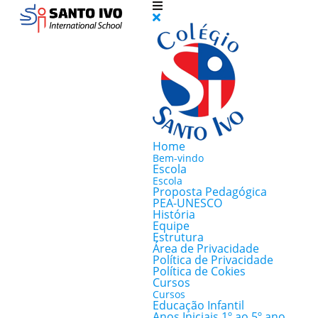
Home
Bem-vindo
Escola
Escola
Proposta Pedagógica
PEA-UNESCO
História
Equipe
Estrutura
Área de Privacidade
Política de Privacidade
Política de Cokies
Cursos
Cursos
Educação Infantil
Anos Iniciais 1º ao 5º ano