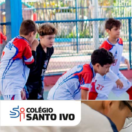
Lista de vídeos
NOSSO
CANAL
Desafios | Saiba mais