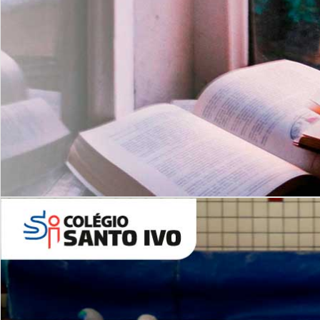
Com imersão Bilingue - Anos
Finais
6º AO 9º ANO FUNDAMENTAL
I
nglês: Turmas Reduzidas
(Proficiência)
Leituras Literárias
ALUNOS NOVOS
Entre em Contato
Agende uma Visita