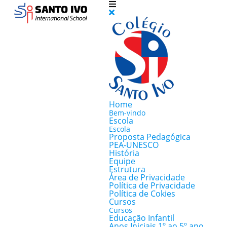
Home
Bem-vindo
Escola
Escola
Proposta Pedagógica
PEA-UNESCO
História
Equipe
Estrutura
Área de Privacidade
Política de Privacidade
Política de Cokies
Cursos
Cursos
Educação Infantil
Anos Iniciais 1º ao 5º ano