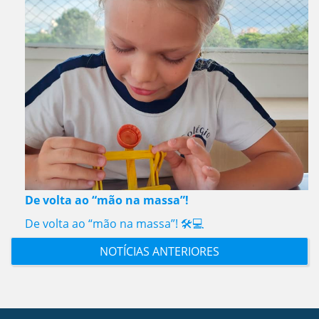
De volta ao “mão na massa”!
De volta ao “mão na massa”! 🛠️💻
NOTÍCIAS ANTERIORES