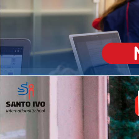
ENSINO
MÉDIO
Opção de H
igh School
Dupla Diplomação
Matrículas Abertas 2026
2º AO 5º ANO FUNDAMENTAL
I
nglês todos os dias
Programas Extracurricular
es