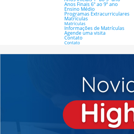
Anos Finais 6º ao 9º ano
Ensino Médio
Programas Extracurriculares
Matrículas
Matrículas
Informações de Matrículas
Agende uma visita
Contato
Contato