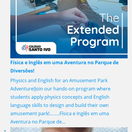
Física e Inglês em uma Aventura no Parque de
Diversões!
Physics and English for an Amusement Park
Adventure!Join our hands-on program where
students apply physics concepts and English
language skills to design and build their own
amusement park!……..Física e Inglês em uma
Aventura no Parque de...