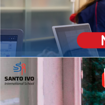
ENSINO
MÉDIO
Opção de H
igh School
Dupla Diplomação
Matrículas Abertas 2026
2º AO 5º ANO FUNDAMENTAL
I
nglês todos os dias
Programas Extracurricular
es