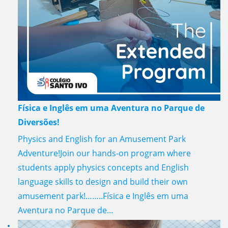
Física e Inglês em uma Aventura no Parque de
Diversões!
Physics and English for an Amusement Park
Adventure!Join our hands-on program where
students apply physics concepts and English
language skills to design and build their own
amusement park!……..Física e Inglês em uma
Aventura no Parque de...