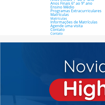
Anos Finais 6º ao 9º ano
Ensino Médio
Programas Extracurriculares
Matrículas
Matrículas
Informações de Matrículas
Agende uma visita
Contato
Contato