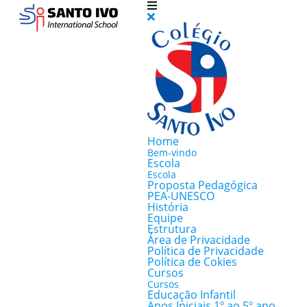
Home
Bem-vindo
Escola
Escola
Proposta Pedagógica
PEA-UNESCO
História
Equipe
Estrutura
Área de Privacidade
Política de Privacidade
Política de Cokies
Cursos
Cursos
Educação Infantil
Anos Iniciais 1º ao 5º ano