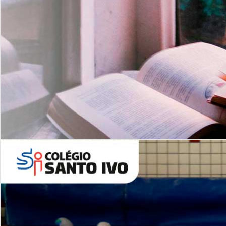
Com imersão Bilingue - Anos
Finais
6º AO 9º ANO FUNDAMENTAL
I
nglês: Turmas Reduzidas
(Proficiência)
Leituras Literárias
ALUNOS NOVOS
Entre em Contato
Agende uma Visita