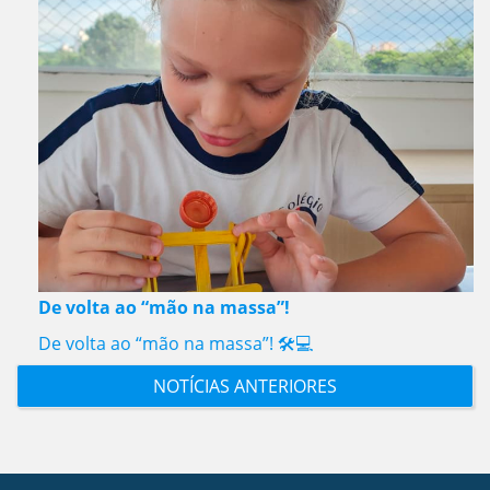
De volta ao “mão na massa”!
De volta ao “mão na massa”! 🛠️💻
NOTÍCIAS ANTERIORES