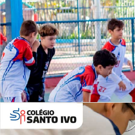
Lista de vídeos
NOSSO
CANAL
Desafios | Saiba mais