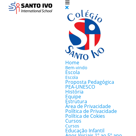
Home
Bem-vindo
Escola
Escola
Proposta Pedagógica
PEA-UNESCO
História
Equipe
Estrutura
Área de Privacidade
Política de Privacidade
Política de Cokies
Cursos
Cursos
Educação Infantil
Anos Iniciais 1º ao 5º ano