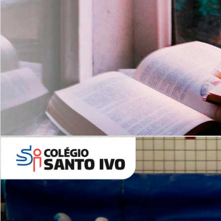
Com imersão Bilingue - Anos
Finais
6º AO 9º ANO FUNDAMENTAL
I
nglês: Turmas Reduzidas
(Proficiência)
Leituras Literárias
ALUNOS NOVOS
Entre em Contato
Agende uma Visita