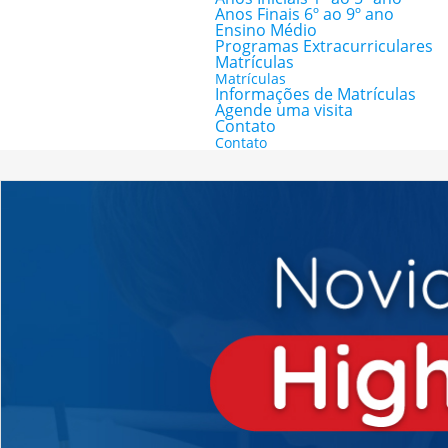
Anos Finais 6º ao 9º ano
Ensino Médio
Programas Extracurriculares
Matrículas
Matrículas
Informações de Matrículas
Agende uma visita
Contato
Contato