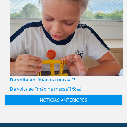
De volta ao “mão na massa”!
De volta ao “mão na massa”! 🛠️💻
NOTÍCIAS ANTERIORES