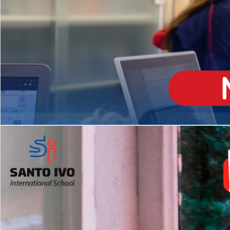
ENSINO
MÉDIO
Opção de H
igh School
Dupla Diplomação
Matrículas Abertas 2026
2º AO 5º ANO FUNDAMENTAL
I
nglês todos os dias
Programas Extracurricular
es