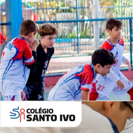
Lista de vídeos
NOSSO
CANAL
Desafios | Saiba mais