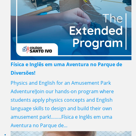
Física e Inglês em uma Aventura no Parque de
Diversões!
Physics and English for an Amusement Park
Adventure!Join our hands-on program where
students apply physics concepts and English
language skills to design and build their own
amusement park!……..Física e Inglês em uma
Aventura no Parque de...