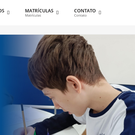
OS
MATRÍCULAS
CONTATO
Matrículas
Contato