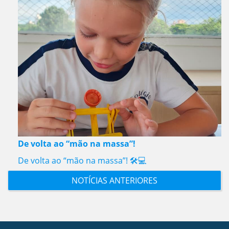
De volta ao “mão na massa”!
De volta ao “mão na massa”! 🛠️💻
NOTÍCIAS ANTERIORES