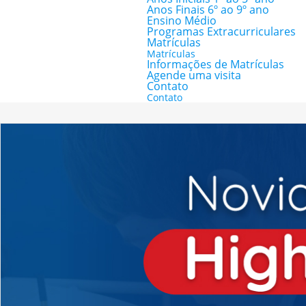
Anos Finais 6º ao 9º ano
Ensino Médio
Programas Extracurriculares
Matrículas
Matrículas
Informações de Matrículas
Agende uma visita
Contato
Contato