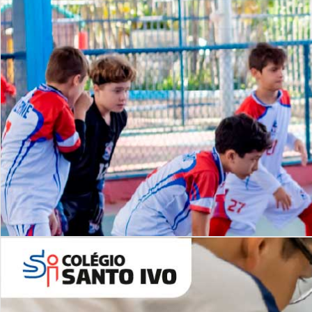
Lista de vídeos
NOSSO
CANAL
Desafios | Saiba mais