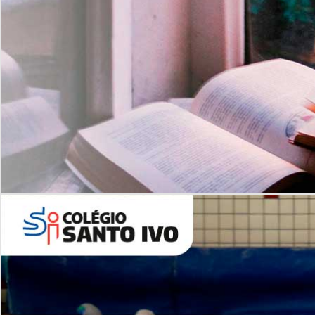
Com imersão Bilingue - Anos
Finais
6º AO 9º ANO FUNDAMENTAL
I
nglês: Turmas Reduzidas
(Proficiência)
Leituras Literárias
ALUNOS NOVOS
Entre em Contato
Agende uma Visita