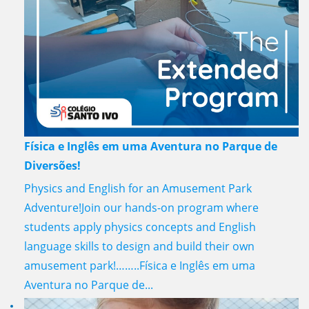
Física e Inglês em uma Aventura no Parque de
Diversões!
Physics and English for an Amusement Park
Adventure!Join our hands-on program where
students apply physics concepts and English
language skills to design and build their own
amusement park!……..Física e Inglês em uma
Aventura no Parque de...