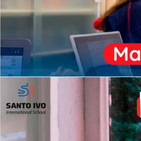
ENSINO
MÉDIO
Opção de H
igh School
Dupla Diplomação
Matrículas Abertas 2026
2º AO 5º ANO FUNDAMENTAL
I
nglês todos os dias
Programas Extracurricular
es