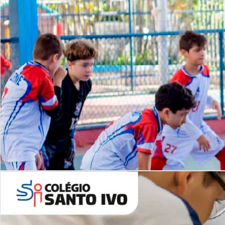
Lista de vídeos
NOSSO
CANAL
Desafios | Saiba mais