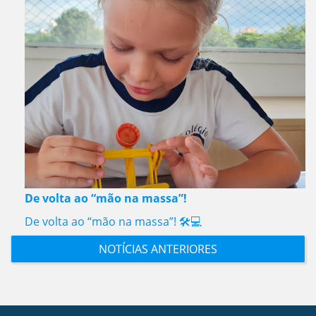
De volta ao “mão na massa”!
De volta ao “mão na massa”! 🛠️💻
NOTÍCIAS ANTERIORES