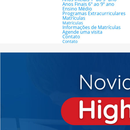
Anos Finais 6º ao 9º ano
Ensino Médio
Programas Extracurriculares
Matrículas
Matrículas
Informações de Matrículas
Agende uma visita
Contato
Contato