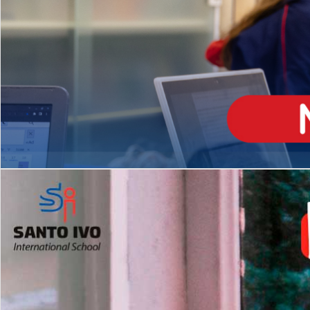
ENSINO
MÉDIO
Opção de H
igh School
Dupla Diplomação
Matrículas Abertas 2026
2º AO 5º ANO FUNDAMENTAL
I
nglês todos os dias
Programas Extracurricular
es