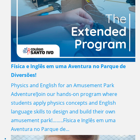
Física e Inglês em uma Aventura no Parque de
Diversões!
Physics and English for an Amusement Park
Adventure!Join our hands-on program where
students apply physics concepts and English
language skills to design and build their own
amusement park!……..Física e Inglês em uma
Aventura no Parque de...