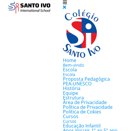
Home
Bem-vindo
Escola
Escola
Proposta Pedagógica
PEA-UNESCO
História
Equipe
Estrutura
Área de Privacidade
Política de Privacidade
Política de Cokies
Cursos
Cursos
Educação Infantil
Anos Iniciais 1º ao 5º ano