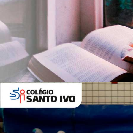
Com imersão Bilingue - Anos
Finais
6º AO 9º ANO FUNDAMENTAL
I
nglês: Turmas Reduzidas
(Proficiência)
Leituras Literárias
ALUNOS NOVOS
Entre em Contato
Agende uma Visita