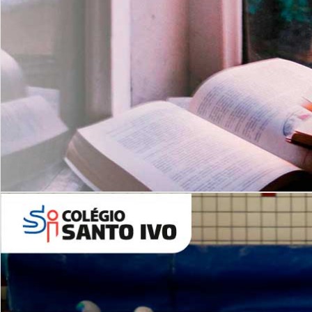
Com imersão Bilingue - Anos
Finais
6º AO 9º ANO FUNDAMENTAL
I
nglês: Turmas Reduzidas
(Proficiência)
Leituras Literárias
ALUNOS NOVOS
Entre em Contato
Agende uma Visita