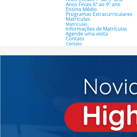
Anos Finais 6º ao 9º ano
Ensino Médio
Programas Extracurriculares
Matrículas
Matrículas
Informações de Matrículas
Agende uma visita
Contato
Contato