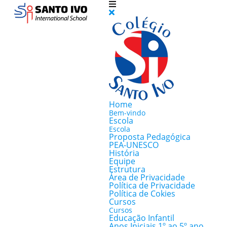
Home
Bem-vindo
Escola
Escola
Proposta Pedagógica
PEA-UNESCO
História
Equipe
Estrutura
Área de Privacidade
Política de Privacidade
Política de Cokies
Cursos
Cursos
Educação Infantil
Anos Iniciais 1º ao 5º ano