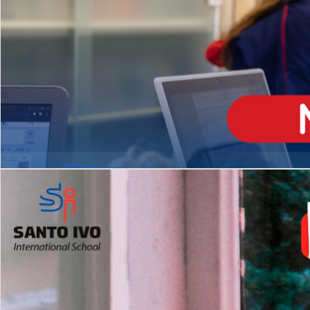
ENSINO
MÉDIO
Opção de H
igh School
Dupla Diplomação
Matrículas Abertas 2026
2º AO 5º ANO FUNDAMENTAL
I
nglês todos os dias
Programas Extracurricular
es