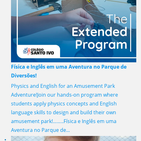
Física e Inglês em uma Aventura no Parque de
Diversões!
Physics and English for an Amusement Park
Adventure!Join our hands-on program where
students apply physics concepts and English
language skills to design and build their own
amusement park!……..Física e Inglês em uma
Aventura no Parque de...