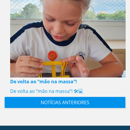
De volta ao “mão na massa”!
De volta ao “mão na massa”! 🛠️💻
NOTÍCIAS ANTERIORES