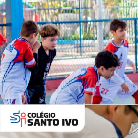
Lista de vídeos
NOSSO
CANAL
Desafios | Saiba mais