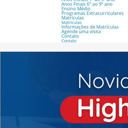
Anos Finais 6º ao 9º ano
Ensino Médio
Programas Extracurriculares
Matrículas
Matrículas
Informações de Matrículas
Agende uma visita
Contato
Contato