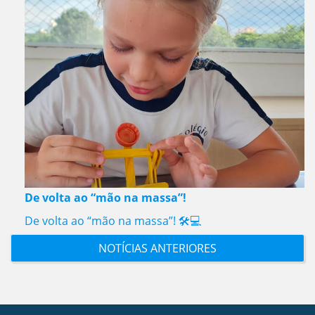
De volta ao “mão na massa”!
De volta ao “mão na massa”! 🛠️💻
NOTÍCIAS ANTERIORES