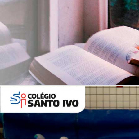
Com imersão Bilingue - Anos
Finais
6º AO 9º ANO FUNDAMENTAL
I
nglês: Turmas Reduzidas
(Proficiência)
Leituras Literárias
ALUNOS NOVOS
Entre em Contato
Agende uma Visita