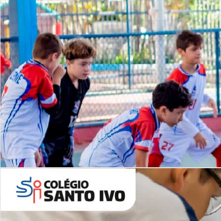
Lista de vídeos
NOSSO
CANAL
Desafios | Saiba mais