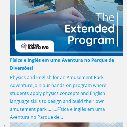
Física e Inglês em uma Aventura no Parque de
Diversões!
Physics and English for an Amusement Park
Adventure!Join our hands-on program where
students apply physics concepts and English
language skills to design and build their own
amusement park!……..Física e Inglês em uma
Aventura no Parque de...