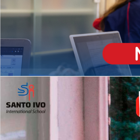
ENSINO
MÉDIO
Opção de H
igh School
Dupla Diplomação
Matrículas Abertas 2026
2º AO 5º ANO FUNDAMENTAL
I
nglês todos os dias
Programas Extracurricular
es