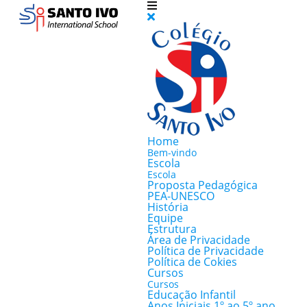
Home
Bem-vindo
Escola
Escola
Proposta Pedagógica
PEA-UNESCO
História
Equipe
Estrutura
Área de Privacidade
Política de Privacidade
Política de Cokies
Cursos
Cursos
Educação Infantil
Anos Iniciais 1º ao 5º ano