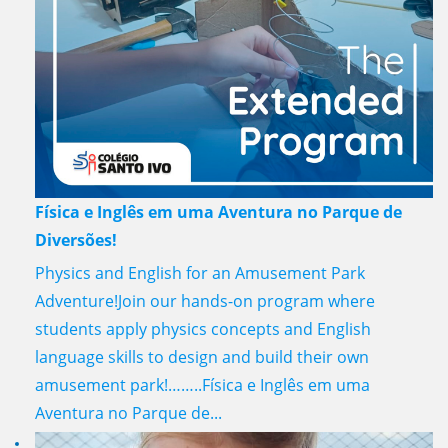
Física e Inglês em uma Aventura no Parque de
Diversões!
Physics and English for an Amusement Park
Adventure!Join our hands-on program where
students apply physics concepts and English
language skills to design and build their own
amusement park!……..Física e Inglês em uma
Aventura no Parque de...