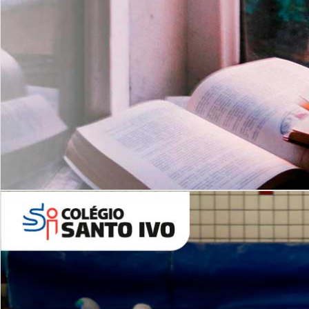
Com imersão Bilingue - Anos
Finais
6º AO 9º ANO FUNDAMENTAL
I
nglês: Turmas Reduzidas
(Proficiência)
Leituras Literárias
ALUNOS NOVOS
Entre em Contato
Agende uma Visita