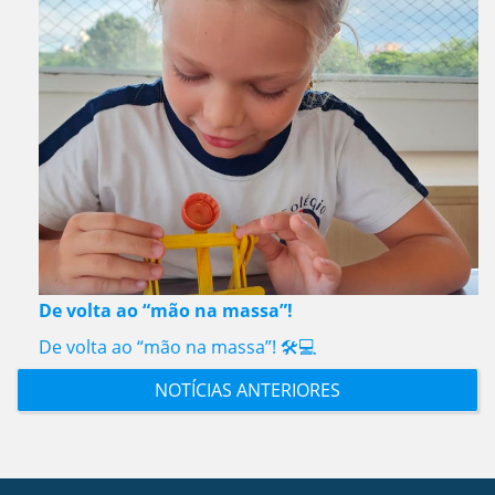
De volta ao “mão na massa”!
De volta ao “mão na massa”! 🛠️💻
NOTÍCIAS ANTERIORES