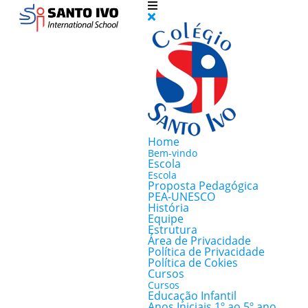
Home
Bem-vindo
Escola
Escola
Proposta Pedagógica
PEA-UNESCO
História
Equipe
Estrutura
Área de Privacidade
Política de Privacidade
Política de Cokies
Cursos
Cursos
Educação Infantil
Anos Iniciais 1º ao 5º ano