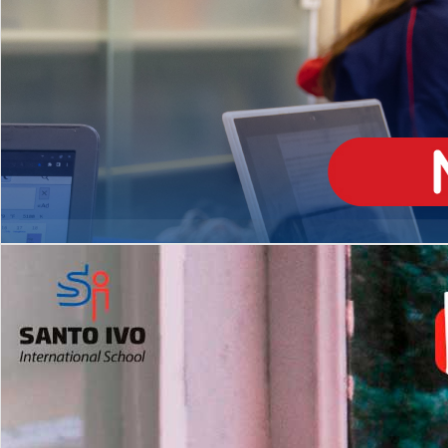
ENSINO
MÉDIO
Opção de H
igh School
Dupla Diplomação
Matrículas Abertas 2026
2º AO 5º ANO FUNDAMENTAL
I
nglês todos os dias
Programas Extracurricular
es