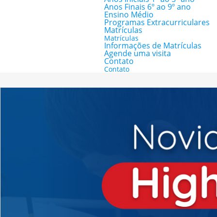
Anos Finais 6º ao 9º ano
Ensino Médio
Programas Extracurriculares
Matrículas
Matrículas
Informações de Matrículas
Agende uma visita
Contato
Contato