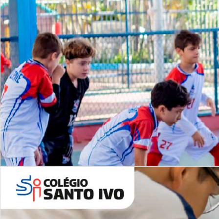
Lista de vídeos
NOSSO
CANAL
Desafios | Saiba mais