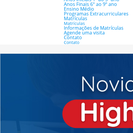
Anos Finais 6º ao 9º ano
Ensino Médio
Programas Extracurriculares
Matrículas
Matrículas
Informações de Matrículas
Agende uma visita
Contato
Contato