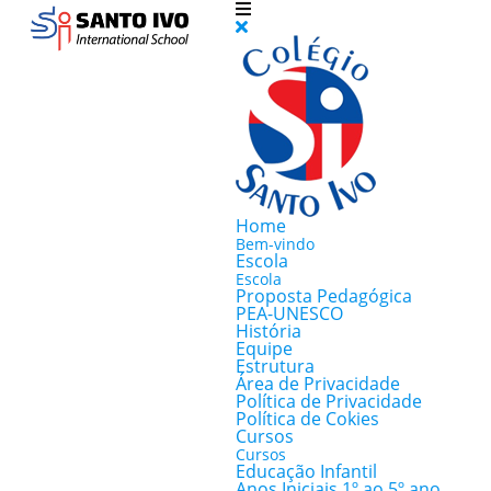
Home
Bem-vindo
Escola
Escola
Proposta Pedagógica
PEA-UNESCO
História
Equipe
Estrutura
Área de Privacidade
Política de Privacidade
Política de Cokies
Cursos
Cursos
Educação Infantil
Anos Iniciais 1º ao 5º ano