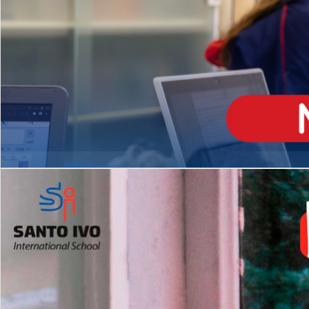
ENSINO
MÉDIO
Opção de H
igh School
Dupla Diplomação
Matrículas Abertas 2026
2º AO 5º ANO FUNDAMENTAL
I
nglês todos os dias
Programas Extracurricular
es