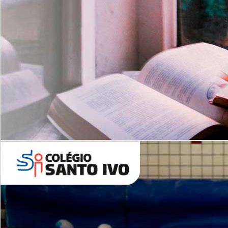
Com imersão Bilingue - Anos
Finais
6º AO 9º ANO FUNDAMENTAL
I
nglês: Turmas Reduzidas
(Proficiência)
Leituras Literárias
ALUNOS NOVOS
Entre em Contato
Agende uma Visita