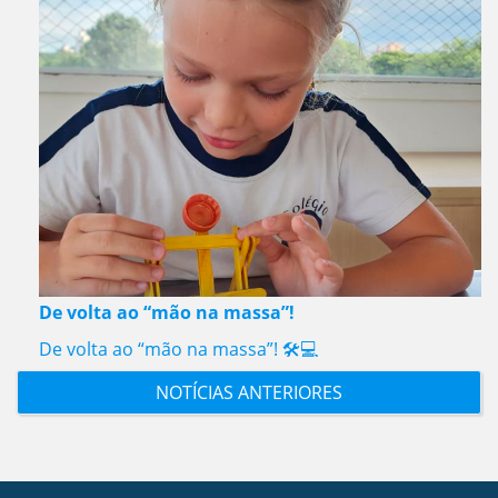
De volta ao “mão na massa”!
De volta ao “mão na massa”! 🛠️💻
NOTÍCIAS ANTERIORES