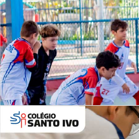
Lista de vídeos
NOSSO
CANAL
Desafios | Saiba mais