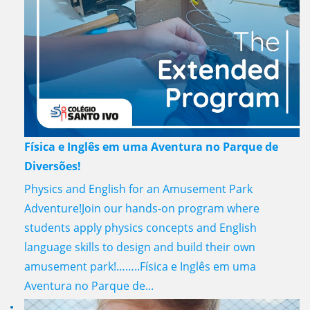
Física e Inglês em uma Aventura no Parque de
Diversões!
Physics and English for an Amusement Park
Adventure!Join our hands-on program where
students apply physics concepts and English
language skills to design and build their own
amusement park!……..Física e Inglês em uma
Aventura no Parque de...