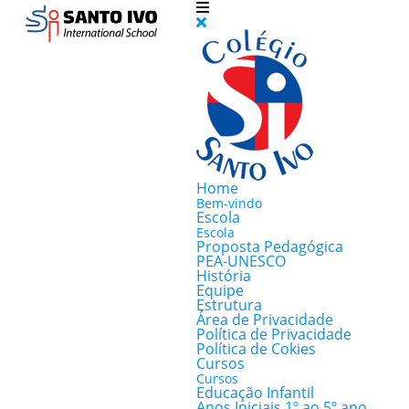
Home
Bem-vindo
Escola
Escola
Proposta Pedagógica
PEA-UNESCO
História
Equipe
Estrutura
Área de Privacidade
Política de Privacidade
Política de Cokies
Cursos
Cursos
Educação Infantil
Anos Iniciais 1º ao 5º ano