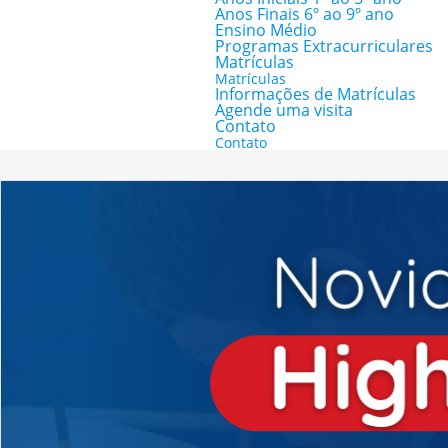
Anos Finais 6º ao 9º ano
Ensino Médio
Programas Extracurriculares
Matrículas
Matrículas
Informações de Matrículas
Agende uma visita
Contato
Contato