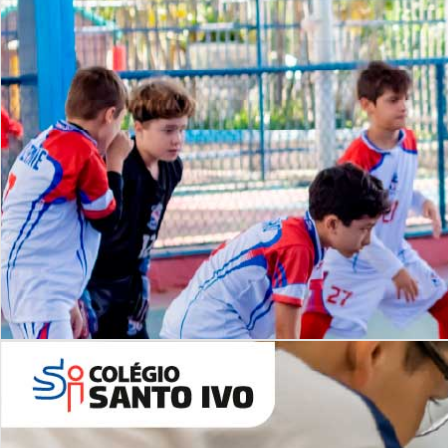
Lista de vídeos
NOSSO
CANAL
Desafios | Saiba mais