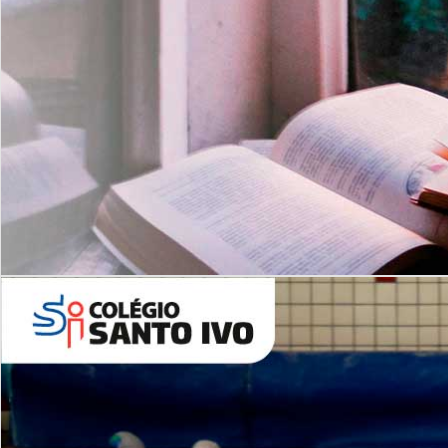
Com imersão Bilingue - Anos
Finais
6º AO 9º ANO FUNDAMENTAL
I
nglês: Turmas Reduzidas
(Proficiência)
Leituras Literárias
ALUNOS NOVOS
Entre em Contato
Agende uma Visita