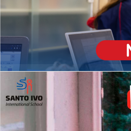
ENSINO
MÉDIO
Opção de H
igh School
Dupla Diplomação
Matrículas Abertas 2026
2º AO 5º ANO FUNDAMENTAL
I
nglês todos os dias
Programas Extracurricular
es