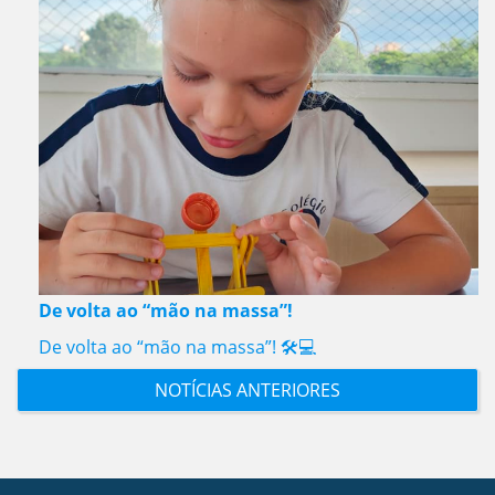
De volta ao “mão na massa”!
De volta ao “mão na massa”! 🛠️💻
NOTÍCIAS ANTERIORES