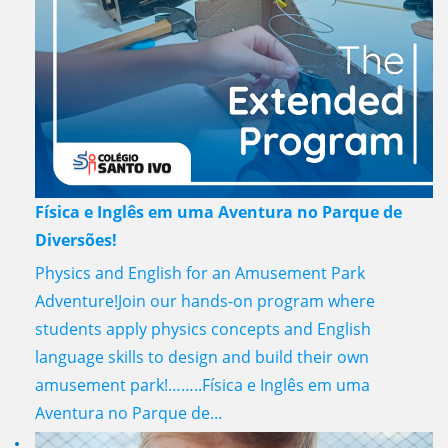
Física e Inglês em uma Aventura no Parque de
Diversões!
Physics and English for an Amusement Park
Adventure!Join our hands-on program where
students apply physics concepts and English
language skills to design and build their own
amusement park!……..Física e Inglês em uma
Aventura no Parque de...