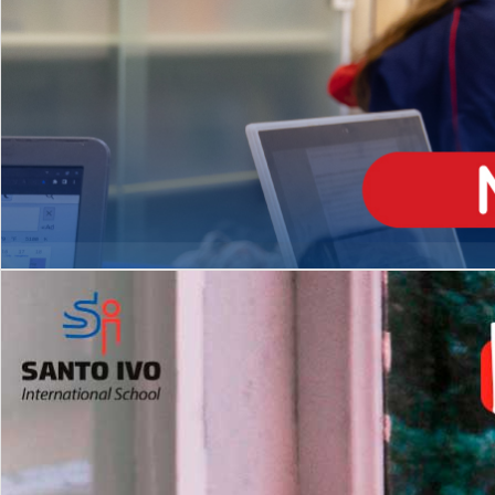
ENSINO
MÉDIO
Opção de H
igh School
Dupla Diplomação
Matrículas Abertas 2026
2º AO 5º ANO FUNDAMENTAL
I
nglês todos os dias
Programas Extracurricular
es