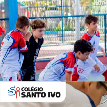
Lista de vídeos
NOSSO
CANAL
Desafios | Saiba mais