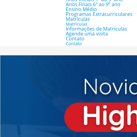
Anos Finais 6º ao 9º ano
Ensino Médio
Programas Extracurriculares
Matrículas
Matrículas
Informações de Matrículas
Agende uma visita
Contato
Contato