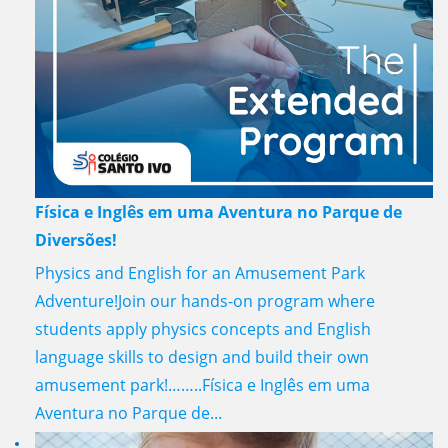
Física e Inglês em uma Aventura no Parque de
Diversões!
Physics and English for an Amusement Park
Adventure!Join our hands-on program where
students apply physics concepts and English
language skills to design and build their own
amusement park!……..Física e Inglês em uma
Aventura no Parque de...