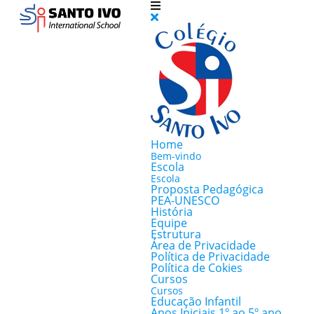
Home
Bem-vindo
Escola
Escola
Proposta Pedagógica
PEA-UNESCO
História
Equipe
Estrutura
Área de Privacidade
Política de Privacidade
Política de Cokies
Cursos
Cursos
Educação Infantil
Anos Iniciais 1º ao 5º ano