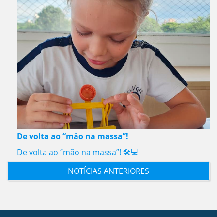
De volta ao “mão na massa”!
De volta ao “mão na massa”! 🛠️💻
NOTÍCIAS ANTERIORES