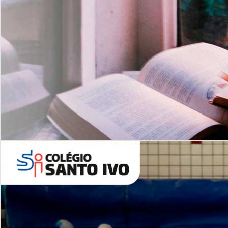
Com imersão Bilingue - Anos
Finais
6º AO 9º ANO FUNDAMENTAL
I
nglês: Turmas Reduzidas
(Proficiência)
Leituras Literárias
ALUNOS NOVOS
Entre em Contato
Agende uma Visita