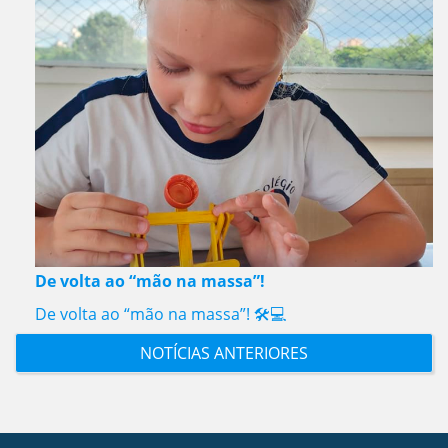
De volta ao “mão na massa”!
De volta ao “mão na massa”! 🛠️💻
NOTÍCIAS ANTERIORES