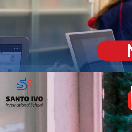
ENSINO
MÉDIO
Opção de H
igh School
Dupla Diplomação
Matrículas Abertas 2026
2º AO 5º ANO FUNDAMENTAL
I
nglês todos os dias
Programas Extracurricular
es