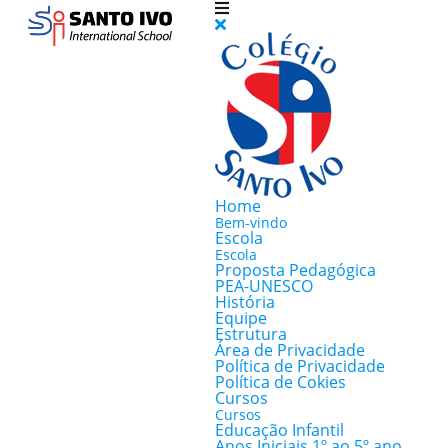
Home
Bem-vindo
Escola
Escola
Proposta Pedagógica
PEA-UNESCO
História
Equipe
Estrutura
Área de Privacidade
Política de Privacidade
Política de Cokies
Cursos
Cursos
Educação Infantil
Anos Iniciais 1º ao 5º ano