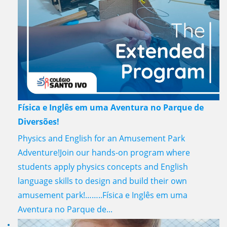
Física e Inglês em uma Aventura no Parque de
Diversões!
Physics and English for an Amusement Park
Adventure!Join our hands-on program where
students apply physics concepts and English
language skills to design and build their own
amusement park!……..Física e Inglês em uma
Aventura no Parque de...