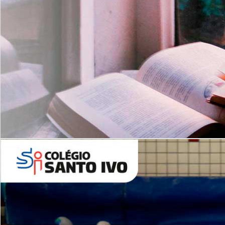
Com imersão Bilingue - Anos
Finais
6º AO 9º ANO FUNDAMENTAL
I
nglês: Turmas Reduzidas
(Proficiência)
Leituras Literárias
ALUNOS NOVOS
Entre em Contato
Agende uma Visita