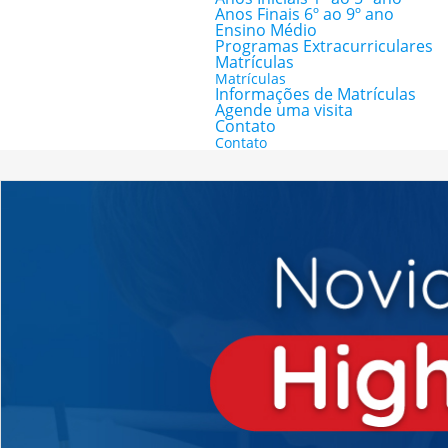
Anos Finais 6º ao 9º ano
Ensino Médio
Programas Extracurriculares
Matrículas
Matrículas
Informações de Matrículas
Agende uma visita
Contato
Contato