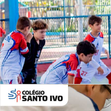
Lista de vídeos
NOSSO
CANAL
Desafios | Saiba mais