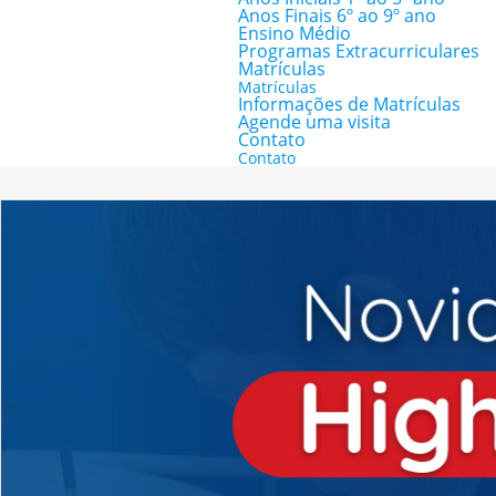
Anos Finais 6º ao 9º ano
Ensino Médio
Programas Extracurriculares
Matrículas
Matrículas
Informações de Matrículas
Agende uma visita
Contato
Contato