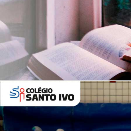
Com imersão Bilingue - Anos
Finais
6º AO 9º ANO FUNDAMENTAL
I
nglês: Turmas Reduzidas
(Proficiência)
Leituras Literárias
ALUNOS NOVOS
Entre em Contato
Agende uma Visita