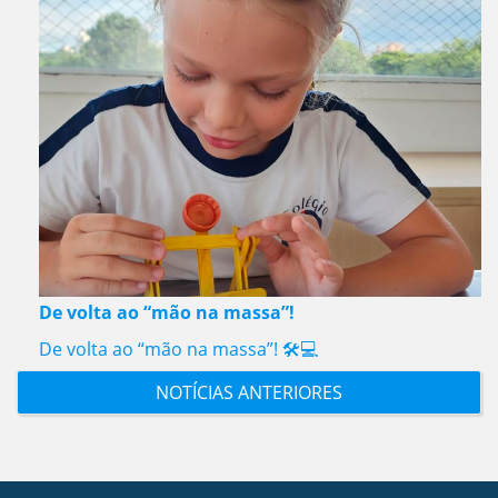
De volta ao “mão na massa”!
De volta ao “mão na massa”! 🛠️💻
NOTÍCIAS ANTERIORES