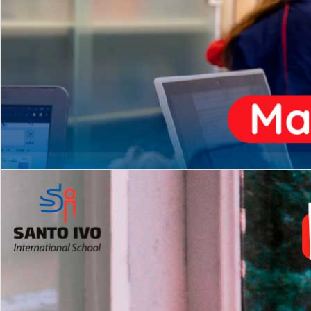
ENSINO
MÉDIO
Opção de H
igh School
Dupla Diplomação
Matrículas Abertas 2026
2º AO 5º ANO FUNDAMENTAL
I
nglês todos os dias
Programas Extracurricular
es