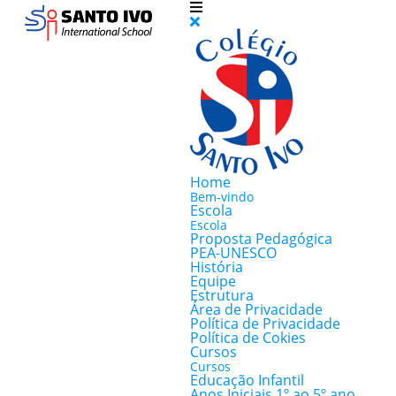
Home
Bem-vindo
Escola
Escola
Proposta Pedagógica
PEA-UNESCO
História
Equipe
Estrutura
Área de Privacidade
Política de Privacidade
Política de Cokies
Cursos
Cursos
Educação Infantil
Anos Iniciais 1º ao 5º ano