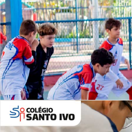
Lista de vídeos
NOSSO
CANAL
Desafios | Saiba mais