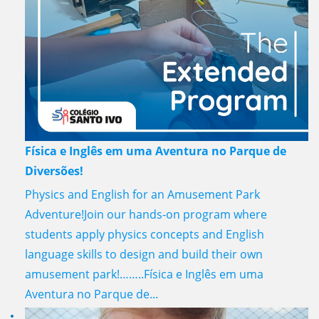
Física e Inglês em uma Aventura no Parque de
Diversões!
Physics and English for an Amusement Park
Adventure!Join our hands-on program where
students apply physics concepts and English
language skills to design and build their own
amusement park!……..Física e Inglês em uma
Aventura no Parque de...