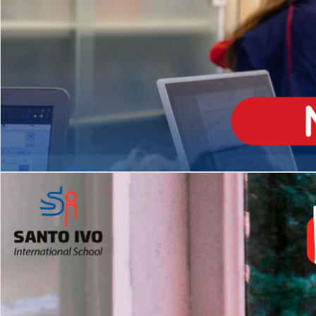
ENSINO
MÉDIO
Opção de H
igh School
Dupla Diplomação
Matrículas Abertas 2026
2º AO 5º ANO FUNDAMENTAL
I
nglês todos os dias
Programas Extracurricular
es