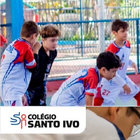
Lista de vídeos
NOSSO
CANAL
Desafios | Saiba mais