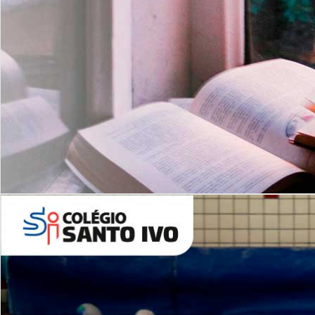
Com imersão Bilingue - Anos
Finais
6º AO 9º ANO FUNDAMENTAL
I
nglês: Turmas Reduzidas
(Proficiência)
Leituras Literárias
ALUNOS NOVOS
Entre em Contato
Agende uma Visita