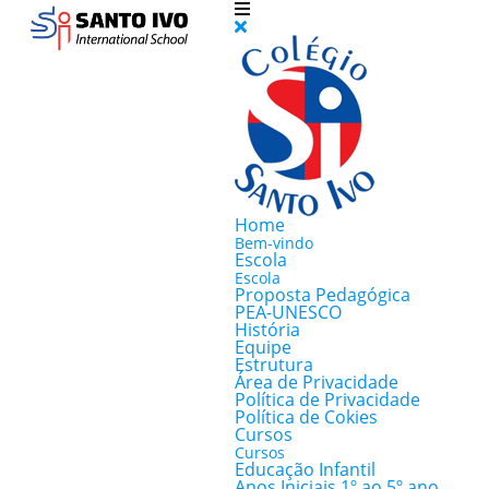
Home
Bem-vindo
Escola
Escola
Proposta Pedagógica
PEA-UNESCO
História
Equipe
Estrutura
Área de Privacidade
Política de Privacidade
Política de Cokies
Cursos
Cursos
Educação Infantil
Anos Iniciais 1º ao 5º ano