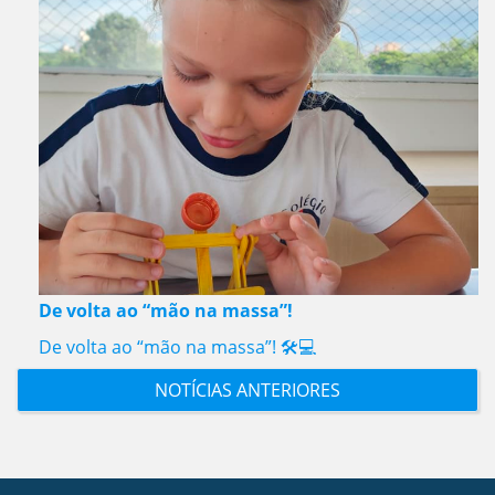
De volta ao “mão na massa”!
De volta ao “mão na massa”! 🛠️💻
NOTÍCIAS ANTERIORES