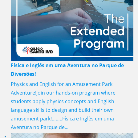
Física e Inglês em uma Aventura no Parque de
Diversões!
Physics and English for an Amusement Park
Adventure!Join our hands-on program where
students apply physics concepts and English
language skills to design and build their own
amusement park!……..Física e Inglês em uma
Aventura no Parque de...