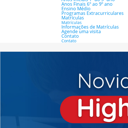
Anos Finais 6º ao 9º ano
Ensino Médio
Programas Extracurriculares
Matrículas
Matrículas
Informações de Matrículas
Agende uma visita
Contato
Contato