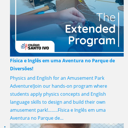
Física e Inglês em uma Aventura no Parque de
Diversões!
Physics and English for an Amusement Park
Adventure!Join our hands-on program where
students apply physics concepts and English
language skills to design and build their own
amusement park!……..Física e Inglês em uma
Aventura no Parque de...