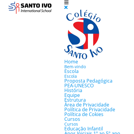
Home
Bem-vindo
Escola
Escola
Proposta Pedagógica
PEA-UNESCO
História
Equipe
Estrutura
Área de Privacidade
Política de Privacidade
Política de Cokies
Cursos
Cursos
Educação Infantil
Anos Iniciais 1º ao 5º ano