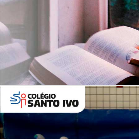
Com imersão Bilingue - Anos
Finais
6º AO 9º ANO FUNDAMENTAL
I
nglês: Turmas Reduzidas
(Proficiência)
Leituras Literárias
ALUNOS NOVOS
Entre em Contato
Agende uma Visita