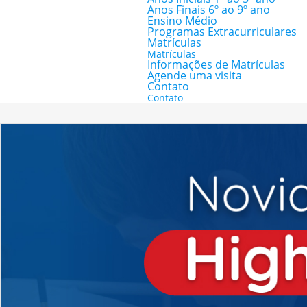
Anos Finais 6º ao 9º ano
Ensino Médio
Programas Extracurriculares
Matrículas
Matrículas
Informações de Matrículas
Agende uma visita
Contato
Contato