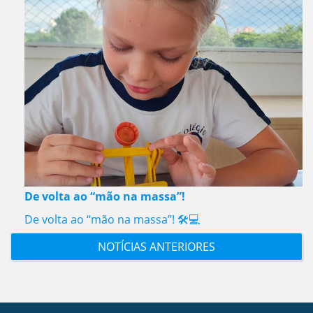
De volta ao “mão na massa”!
De volta ao “mão na massa”! 🛠️💻
NOTÍCIAS ANTERIORES