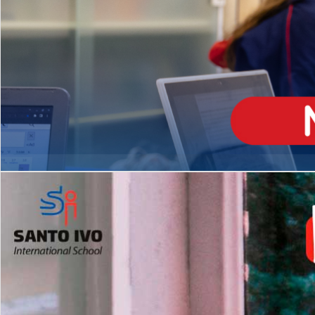
ENSINO
MÉDIO
Opção de H
igh School
Dupla Diplomação
Matrículas Abertas 2026
2º AO 5º ANO FUNDAMENTAL
I
nglês todos os dias
Programas Extracurricular
es