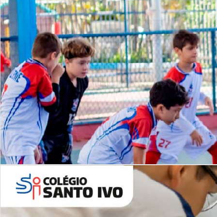
Lista de vídeos
NOSSO
CANAL
Desafios | Saiba mais