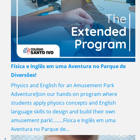
Física e Inglês em uma Aventura no Parque de
Diversões!
Physics and English for an Amusement Park
Adventure!Join our hands-on program where
students apply physics concepts and English
language skills to design and build their own
amusement park!……..Física e Inglês em uma
Aventura no Parque de...