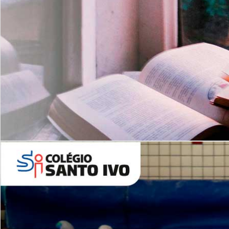
Com imersão Bilingue - Anos
Finais
6º AO 9º ANO FUNDAMENTAL
I
nglês: Turmas Reduzidas
(Proficiência)
Leituras Literárias
ALUNOS NOVOS
Entre em Contato
Agende uma Visita