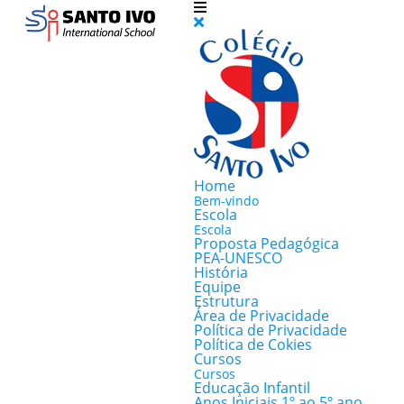
Home
Bem-vindo
Escola
Escola
Proposta Pedagógica
PEA-UNESCO
História
Equipe
Estrutura
Área de Privacidade
Política de Privacidade
Política de Cokies
Cursos
Cursos
Educação Infantil
Anos Iniciais 1º ao 5º ano