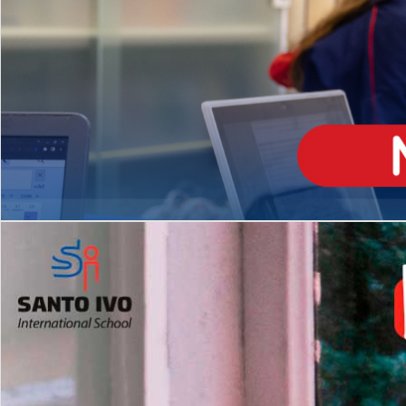
ENSINO
MÉDIO
Opção de H
igh School
Dupla Diplomação
Matrículas Abertas 2026
2º AO 5º ANO FUNDAMENTAL
I
nglês todos os dias
Programas Extracurricular
es