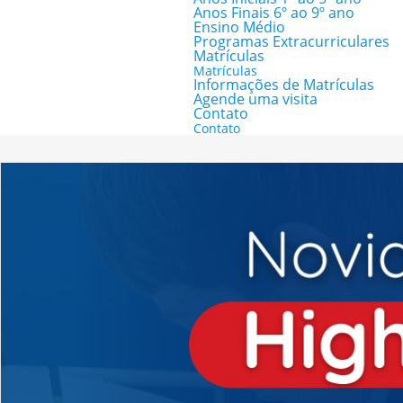
Anos Finais 6º ao 9º ano
Ensino Médio
Programas Extracurriculares
Matrículas
Matrículas
Informações de Matrículas
Agende uma visita
Contato
Contato