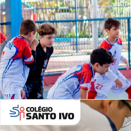
Lista de vídeos
NOSSO
CANAL
Desafios | Saiba mais