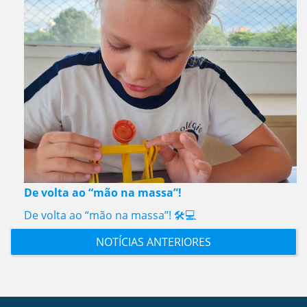
De volta ao “mão na massa”!
De volta ao “mão na massa”! 🛠️💻
NOTÍCIAS ANTERIORES