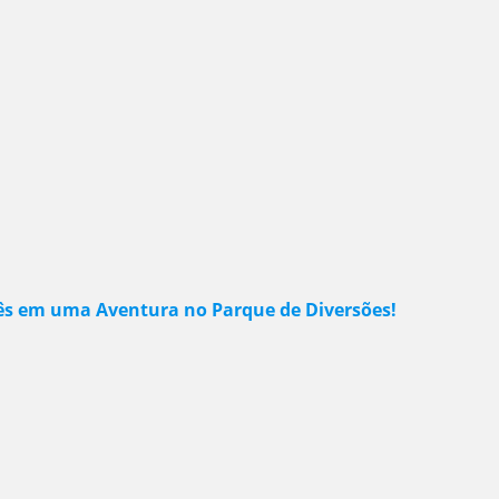
glês em uma Aventura no Parque de Diversões!