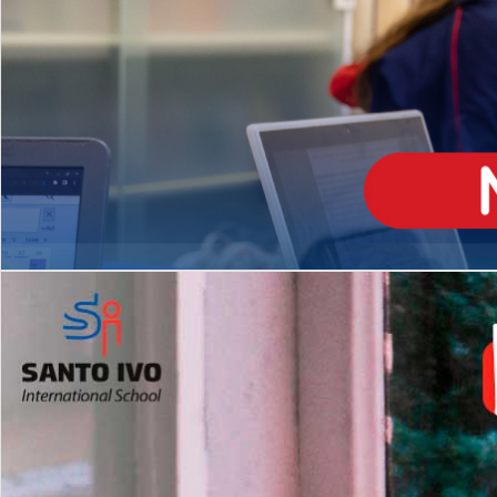
ENSINO
MÉDIO
Opção de H
igh School
Dupla Diplomação
Matrículas Abertas 2026
2º AO 5º ANO FUNDAMENTAL
I
nglês todos os dias
Programas Extracurricular
es