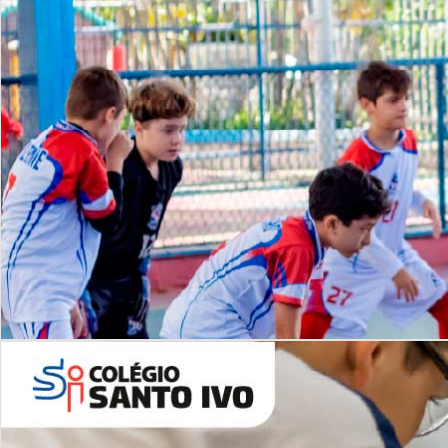
Lista de vídeos
NOSSO
CANAL
Desafios | Saiba mais