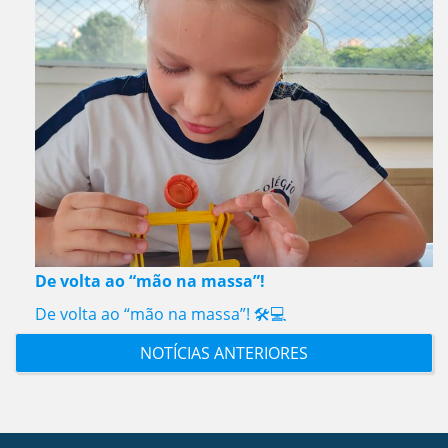
De volta ao “mão na massa”!
De volta ao “mão na massa”! 🛠️💻
NOTÍCIAS ANTERIORES