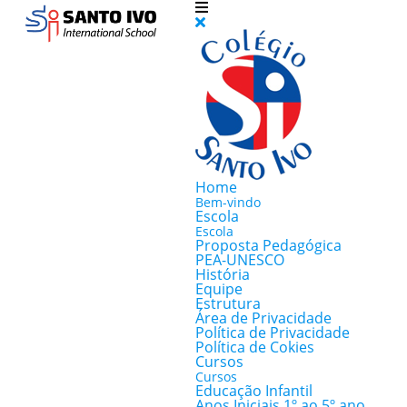
Home
Bem-vindo
Escola
Escola
Proposta Pedagógica
PEA-UNESCO
História
Equipe
Estrutura
Área de Privacidade
Política de Privacidade
Política de Cokies
Cursos
Cursos
Educação Infantil
Anos Iniciais 1º ao 5º ano