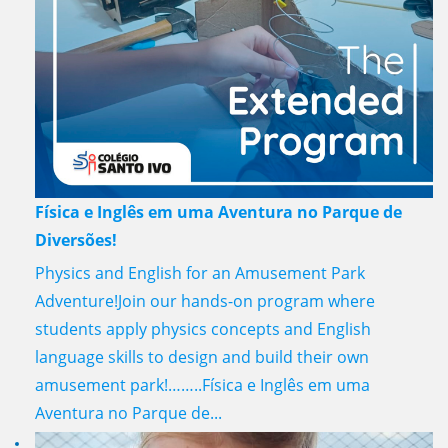
Física e Inglês em uma Aventura no Parque de
Diversões!
Physics and English for an Amusement Park
Adventure!Join our hands-on program where
students apply physics concepts and English
language skills to design and build their own
amusement park!……..Física e Inglês em uma
Aventura no Parque de...