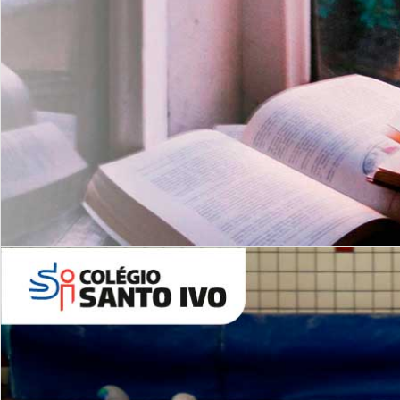
Com imersão Bilingue - Anos
Finais
6º AO 9º ANO FUNDAMENTAL
I
nglês: Turmas Reduzidas
(Proficiência)
Leituras Literárias
ALUNOS NOVOS
Entre em Contato
Agende uma Visita