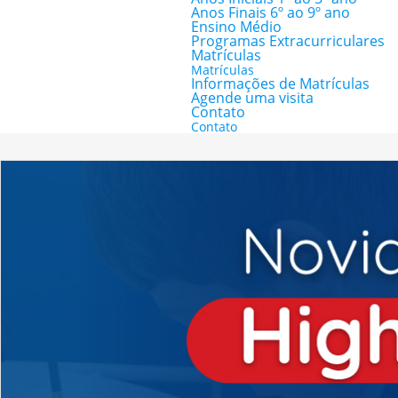
Anos Finais 6º ao 9º ano
Ensino Médio
Programas Extracurriculares
Matrículas
Matrículas
Informações de Matrículas
Agende uma visita
Contato
Contato