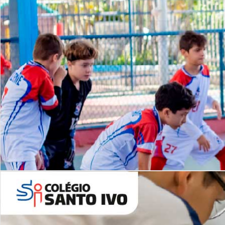
Lista de vídeos
NOSSO
CANAL
Desafios | Saiba mais