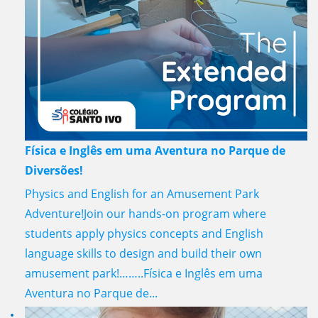
Física e Inglês em uma Aventura no Parque de
Diversões!
Physics and English for an Amusement Park
Adventure!Join our hands-on program where
students apply physics concepts and English
language skills to design and build their own
amusement park!……..Física e Inglês em uma
Aventura no Parque de...