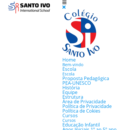
Home
Bem-vindo
Escola
Escola
Proposta Pedagógica
PEA-UNESCO
História
Equipe
Estrutura
Área de Privacidade
Política de Privacidade
Política de Cokies
Cursos
Cursos
Educação Infantil
Anos Iniciais 1º ao 5º ano