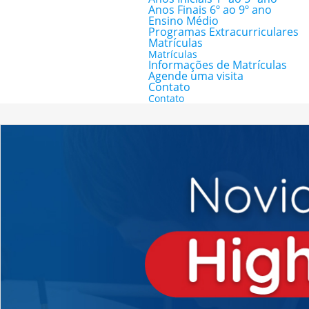
Anos Finais 6º ao 9º ano
Ensino Médio
Programas Extracurriculares
Matrículas
Matrículas
Informações de Matrículas
Agende uma visita
Contato
Contato