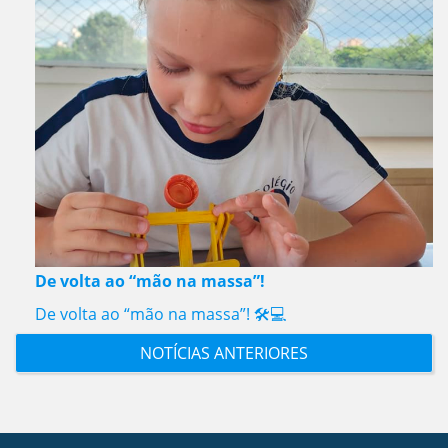
De volta ao “mão na massa”!
De volta ao “mão na massa”! 🛠️💻
NOTÍCIAS ANTERIORES