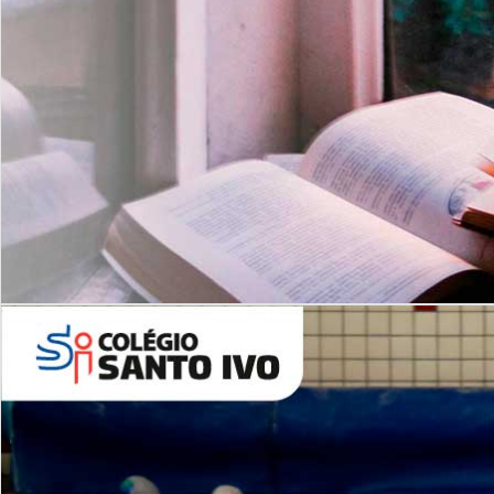
Com imersão Bilingue - Anos
Finais
6º AO 9º ANO FUNDAMENTAL
I
nglês: Turmas Reduzidas
(Proficiência)
Leituras Literárias
ALUNOS NOVOS
Entre em Contato
Agende uma Visita