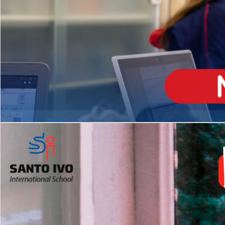
ENSINO
MÉDIO
Opção de H
igh School
Dupla Diplomação
Matrículas Abertas 2026
2º AO 5º ANO FUNDAMENTAL
I
nglês todos os dias
Programas Extracurricular
es