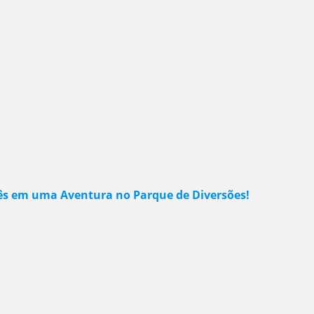
glês em uma Aventura no Parque de Diversões!