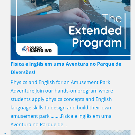
Física e Inglês em uma Aventura no Parque de
Diversões!
Physics and English for an Amusement Park
Adventure!Join our hands-on program where
students apply physics concepts and English
language skills to design and build their own
amusement park!……..Física e Inglês em uma
Aventura no Parque de...