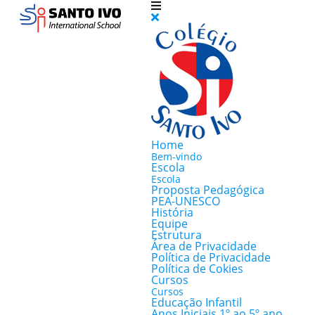
Home
Bem-vindo
Escola
Escola
Proposta Pedagógica
PEA-UNESCO
História
Equipe
Estrutura
Área de Privacidade
Política de Privacidade
Política de Cokies
Cursos
Cursos
Educação Infantil
Anos Iniciais 1º ao 5º ano