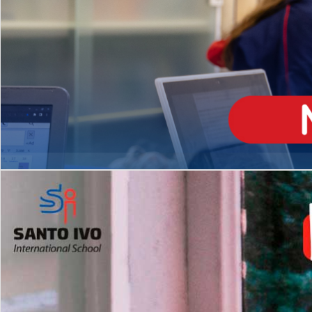
ENSINO
MÉDIO
Opção de H
igh School
Dupla Diplomação
Matrículas Abertas 2026
2º AO 5º ANO FUNDAMENTAL
I
nglês todos os dias
Programas Extracurricular
es