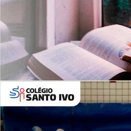
Com imersão Bilingue - Anos
Finais
6º AO 9º ANO FUNDAMENTAL
I
nglês: Turmas Reduzidas
(Proficiência)
Leituras Literárias
ALUNOS NOVOS
Entre em Contato
Agende uma Visita