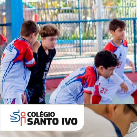
Lista de vídeos
NOSSO
CANAL
Desafios | Saiba mais