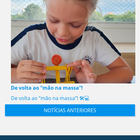
De volta ao “mão na massa”!
De volta ao “mão na massa”! 🛠️💻
NOTÍCIAS ANTERIORES