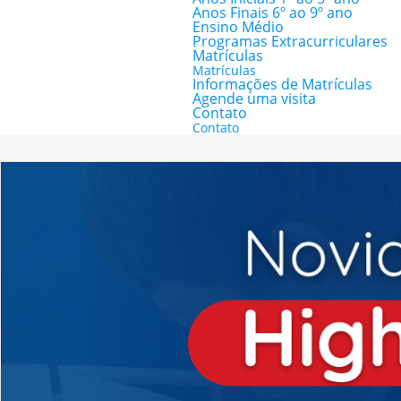
Anos Finais 6º ao 9º ano
Ensino Médio
Programas Extracurriculares
Matrículas
Matrículas
Informações de Matrículas
Agende uma visita
Contato
Contato