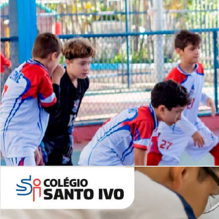
Lista de vídeos
NOSSO
CANAL
Desafios | Saiba mais