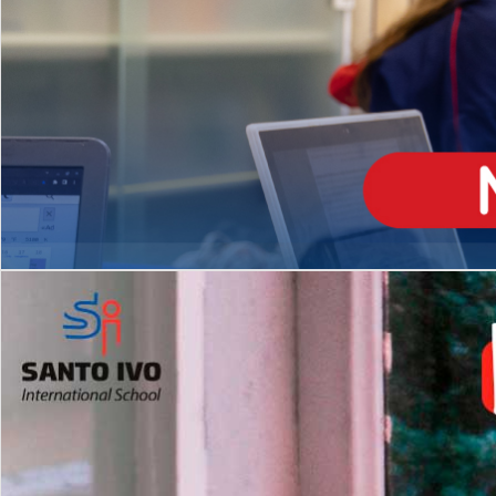
ENSINO
MÉDIO
Opção de H
igh School
Dupla Diplomação
Matrículas Abertas 2026
2º AO 5º ANO FUNDAMENTAL
I
nglês todos os dias
Programas Extracurricular
es