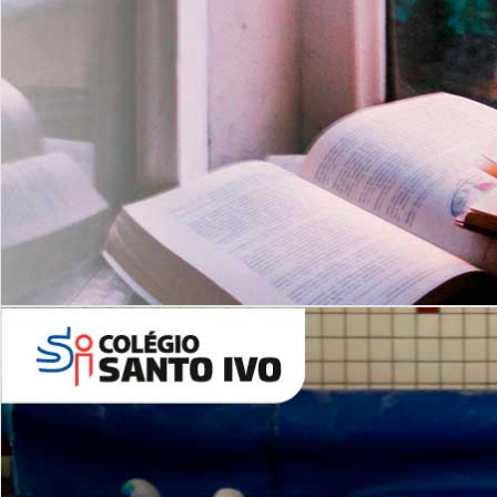
Com imersão Bilingue - Anos
Finais
6º AO 9º ANO FUNDAMENTAL
I
nglês: Turmas Reduzidas
(Proficiência)
Leituras Literárias
ALUNOS NOVOS
Entre em Contato
Agende uma Visita