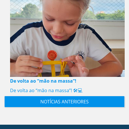
De volta ao “mão na massa”!
De volta ao “mão na massa”! 🛠️💻
NOTÍCIAS ANTERIORES