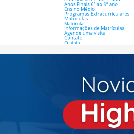
Anos Finais 6º ao 9º ano
Ensino Médio
Programas Extracurriculares
Matrículas
Matrículas
Informações de Matrículas
Agende uma visita
Contato
Contato