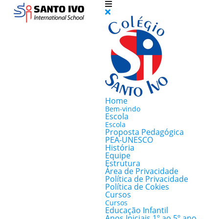
Home
Bem-vindo
Escola
Escola
Proposta Pedagógica
PEA-UNESCO
História
Equipe
Estrutura
Área de Privacidade
Política de Privacidade
Política de Cokies
Cursos
Cursos
Educação Infantil
Anos Iniciais 1º ao 5º ano