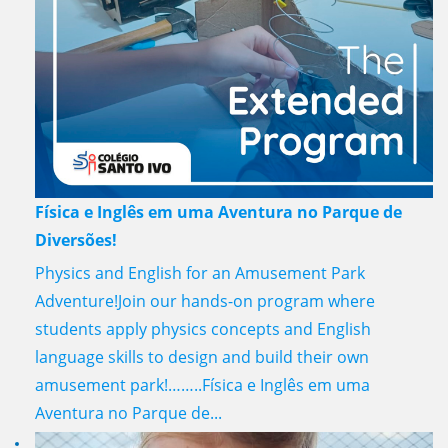
Física e Inglês em uma Aventura no Parque de
Diversões!
Physics and English for an Amusement Park
Adventure!Join our hands-on program where
students apply physics concepts and English
language skills to design and build their own
amusement park!……..Física e Inglês em uma
Aventura no Parque de...