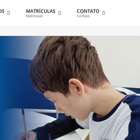
OS
MATRÍCULAS
CONTATO
Matrículas
Contato