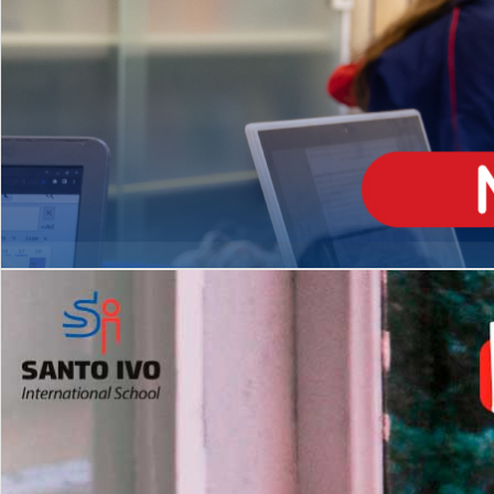
ENSINO
MÉDIO
Opção de H
igh School
Dupla Diplomação
Matrículas Abertas 2026
2º AO 5º ANO FUNDAMENTAL
I
nglês todos os dias
Programas Extracurricular
es