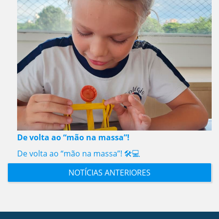
De volta ao “mão na massa”!
De volta ao “mão na massa”! 🛠️💻
NOTÍCIAS ANTERIORES