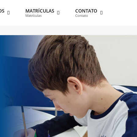
OS
MATRÍCULAS
CONTATO
Matrículas
Contato