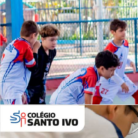
Lista de vídeos
NOSSO
CANAL
Desafios | Saiba mais