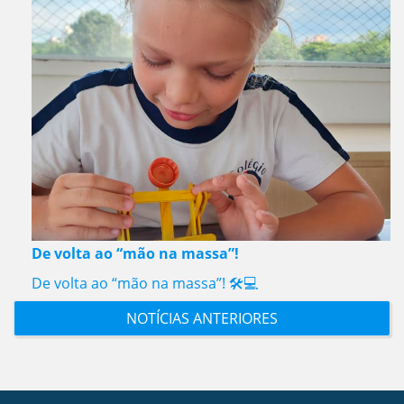
De volta ao “mão na massa”!
De volta ao “mão na massa”! 🛠️💻
NOTÍCIAS ANTERIORES