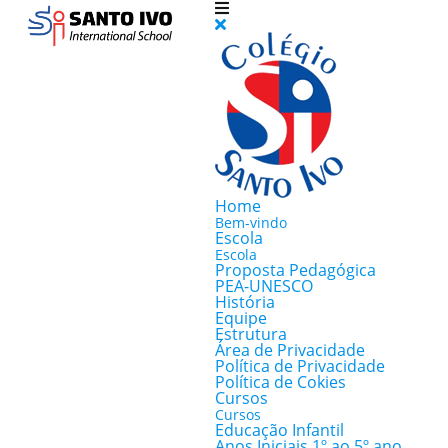
Home
Bem-vindo
Escola
Escola
Proposta Pedagógica
PEA-UNESCO
História
Equipe
Estrutura
Área de Privacidade
Política de Privacidade
Política de Cokies
Cursos
Cursos
Educação Infantil
Anos Iniciais 1º ao 5º ano