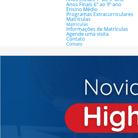
Anos Finais 6º ao 9º ano
Ensino Médio
Programas Extracurriculares
Matrículas
Matrículas
Informações de Matrículas
Agende uma visita
Contato
Contato