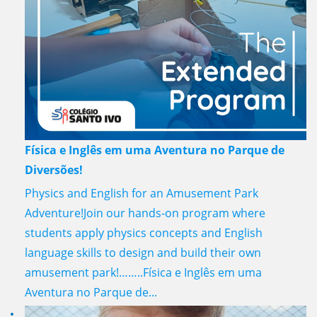
Física e Inglês em uma Aventura no Parque de
Diversões!
Physics and English for an Amusement Park
Adventure!Join our hands-on program where
students apply physics concepts and English
language skills to design and build their own
amusement park!……..Física e Inglês em uma
Aventura no Parque de...