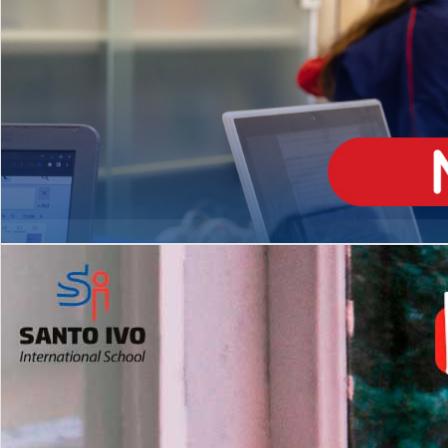
ENSINO
MÉDIO
Opção de H
igh School
Dupla Diplomação
Matrículas Abertas 2026
2º AO 5º ANO FUNDAMENTAL
I
nglês todos os dias
Programas Extracurricular
es