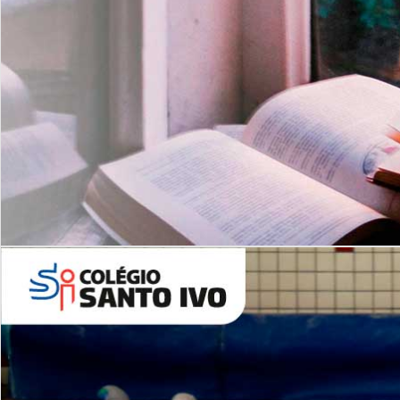
Com imersão Bilingue - Anos
Finais
6º AO 9º ANO FUNDAMENTAL
I
nglês: Turmas Reduzidas
(Proficiência)
Leituras Literárias
ALUNOS NOVOS
Entre em Contato
Agende uma Visita